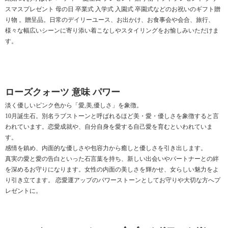
スマスプレゼント 母の日 卒業式 入学式 入園式 卒園式などのお祝いのギフト贈
り物 。贈呈品。日常のデイリーユース、お出かけ、お食事会や会合、旅行、
様々な幅広いシーンに寄り添い着こなしやスタイリングをお愉しみいただけま
す。
ローズクォーツ 意味 パワー
淡く優しいピンク色から「愛,美,優しさ」を象徴。
10月誕生石。別名ラブストーンと呼ばれるほど美・愛・優しさを象徴すると言
われています。恋愛成就や、自分自身を愛する自己愛を育むといわれていま
す。
感情を鎮め、内面的な優しさや包容力から癒しと優しさを引き出します。
真実の愛と愛の告白といった石言葉を持ち、新しい出会いやパートナーとの絆
を深めるお守りになります。女性の内面の美しさを輝かせ、女らしい魅力をよ
り引き立てます。 恋愛運アップのパワーストーンとしてお守りや大切な方へプ
レゼントに。