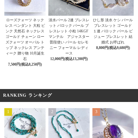
ローズクォーツ ネック
淡水パール 2連 ブレスレ
ひし形 淡水 ケシ パール
レス ペンダント 大粒 ピ
ット バロック パール ブ
ブレスレット ゴールド
ンク 天然石 ネックレス
レスレット 小粒 14KGF
１連 バロック パール ビ
ゴールド チェーン ロー
マンテル アジャスター
ジュー ブレスレット 結
ズクォーツ オーバル ト
普段使い パール セレモ
婚式 お呼ばれ
ップ ネックレス アンテ
ニー フォーマル レディ
8,800円(税込9,680円)
ィーク 贈り物 10月誕生
ース
石
12,000円(税込13,200円)
7,500円(税込8,250円)
RANKING ランキング
1
2
3