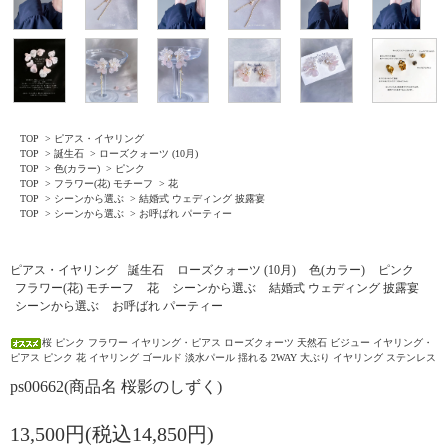
TOP
>
ピアス・イヤリング
TOP
>
誕生石
>
ローズクォーツ (10月)
TOP
>
色(カラー)
>
ピンク
TOP
>
フラワー(花) モチーフ
>
花
TOP
>
シーンから選ぶ
>
結婚式 ウェディング 披露宴
TOP
>
シーンから選ぶ
>
お呼ばれ パーティー
ピアス・イヤリング
誕生石
ローズクォーツ (10月)
色(カラー)
ピンク
フラワー(花) モチーフ
花
シーンから選ぶ
結婚式 ウェディング 披露宴
シーンから選ぶ
お呼ばれ パーティー
桜 ピンク フラワー イヤリング・ピアス ローズクォーツ 天然石 ビジュー イヤリング・
ピアス ピンク 花 イヤリング ゴールド 淡水パール 揺れる 2WAY 大ぶり イヤリング ステンレス
ps00662(商品名 桜影のしずく)
13,500円(税込14,850円)