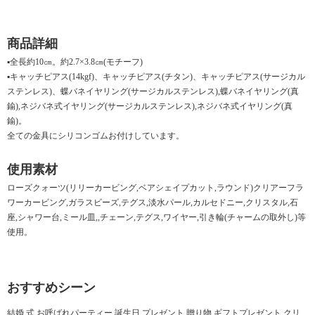
商品詳細
▪全長約10㎝。約2.7×3.8㎝(モチーフ)
▪キャッチピアス(14kgf)、キャッチピアス(チタン)、キャッチピアス(サージカル
ステンレス)、蝶バネイヤリング(サージカルステンレス),蝶バネイヤリング(真
鍮),ネジバネ式イヤリング(サージカルステンレス),ネジバネ式イヤリング(真
鍮)。
全ての金具にシリコンゴムお付けしています。
使用素材
ローズクォーツ(リリーカービング,ベアシェイプカット,ラウンド)クリアーフラ
ワーカービング,ガラスビーズ,テグス,淡水パール,カルセドニー,クリスタル,石
座,シャワー台,ミール皿,,チェーン,テグス,ワイヤー,引き輪(チャームの取外し)等
使用。
おすすめシーン
結婚 式 お呼ばれパーティー 誕生日 プレゼント 贈り物 ギフトプレゼント クリ