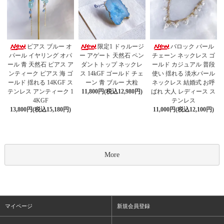
限定1 ドゥルージ
ピアス ブルー オ
バロック パール
ー アゲート 天然石 ペン
パール イヤリング オパ
チェーン ネックレス ゴ
ダントトップ ネックレ
ール 青 天然石 ピアス ア
ールド カジュアル 普段
ス 14kGF ゴールド チェ
ンティーク ピアス 海 ゴ
使い 揺れる 淡水パール
ーン 青 ブルー 大粒
ールド 揺れる 14KGF ス
ネックレス 結婚式 お呼
11,800円(税込12,980円)
テンレス アンティーク 1
ばれ 大人 レディース ス
4KGF
テンレス
13,800円(税込15,180円)
11,000円(税込12,100円)
More
マイページ
新規会員登録