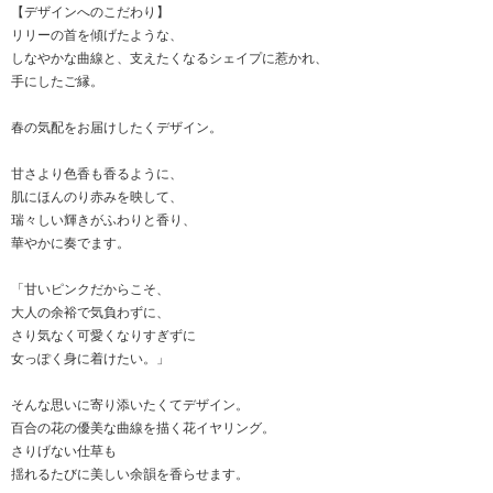
【デザインへのこだわり】
リリーの首を傾げたような、
しなやかな曲線と、支えたくなるシェイプに惹かれ、
手にしたご縁。
春の気配をお届けしたくデザイン。
甘さより色香も香るように、
肌にほんのり赤みを映して、
瑞々しい輝きがふわりと香り、
華やかに奏でます。
「甘いピンクだからこそ、
大人の余裕で気負わずに、
さり気なく可愛くなりすぎずに
女っぽく身に着けたい。」
そんな思いに寄り添いたくてデザイン。
百合の花の優美な曲線を描く花イヤリング。
さりげない仕草も
揺れるたびに美しい余韻を香らせます。