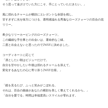
そう思って遠ざけていた方にこそ、手にとっていただきたい。」
風に揺れるチャームが横顔にエレガントな余韻を残し、
甘すぎずに光を味方につける、透明感溢れる秀逸なローズクォーツの百合の花
リリー。
希少なリリーカービングのローズクォーツ。
この繊細な手仕事との出会いは、運命的なご縁。
二度と出会えないと思ったので2WAYに決めました。
コーディネートに応じて
「凛としたい朝はビジューだけで。
自分を甘やかしたい午後は揺れるチャームを添えて。
変化するあなたの心に寄り添う2WAY仕様。」
「鏡を見るたび、ふっと笑みがこぼれる。
それは、百合の曲線があなたの横顔を美しく整えてくれるから。」
「自分を愛でる」時間は幸福度高いスマイルが零れます。