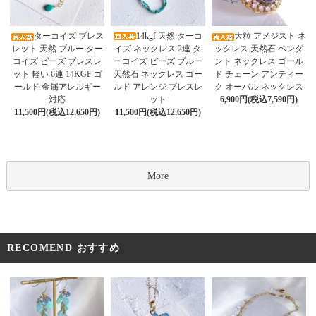
14kgf 天然 ターコ
ターコイズ ブレス
大粒 アメジスト ネ
イズ ネックレス 2連 タ
レット 天然 ブルー ター
ックレス 天然石 ペンダ
ーコイズ ビーズ ブルー
コイズ ビーズ ブレスレ
ント ネックレス ゴール
天然石 ネックレス ゴー
ット 軽い 6連 14KGF ゴ
ド チェーン アンティー
ルド アレンジ ブレスレ
ールド 金属アレルギー
ク オーバル ネックレス
ット
対応
6,900円(税込7,590円)
11,500円(税込12,650円)
11,500円(税込12,650円)
More
RECOMEND おすすめ