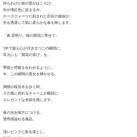
待ちわびた桜の蕾がほころび、
街が薄紅色に染まる今。
ローズクォーツに刻まれた百合の曲線が、
光を透過して肌に柔らかな春を映します。
「春:花明り。桜の開花に寄せて」
1年で最も心が浮き立つこの瞬間に、
耳元にも「開花の喜び」を。
季節と呼吸を合わせるように、
今、この瞬間の貴女を輝かせる。
満開の桜並木を歩く時、
その風に揺れるチャームが横顔に
エレガントな余韻を残します。
春の光を味方につける、
透明感溢れる逸品。
淡いピンクに影を落とし、