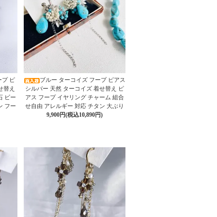
ープ ピ
ブルー ターコイズ フープ ピアス
せ替え
シルバー 天然 ターコイズ 着せ替え ピ
石 ビー
アス フープ イヤリング チャーム 組合
ン フー
せ自由 アレルギー 対応 チタン 大ぶり
9,900円(税込10,890円)