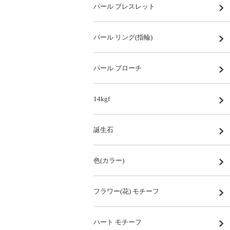
パール ブレスレット
パール リング(指輪)
パール ブローチ
14kgf
誕生石
色(カラー)
フラワー(花) モチーフ
ハート モチーフ