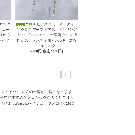
キス ク
クロス ピアス スモーキークォー
 ゴー
ツ クロス フープ ピアス・イヤリング
 揺れる
ゴールド レディース 十字架 クロス 揺
 イヤ
れる ステンレス 金属アレルギー対応
イヤリング
6,800円(税込7,480円)
<
1
>
プピアス・イヤリング の一覧がご覧になれます。
等におすすめな大人シックな大ぶりでオリ
jouYasuko - ビジューヤスコでのお買