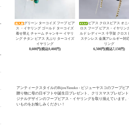
グリーン ターコイズ フープ ピア
ピアス クロスピアス オニ
ス ・イヤリング ゴールド ターコイズ
ロス フープ ピアス・イヤリング
着せ替え チャーム チャンキー イヤリ
ルド レディース 十字架 クロス
ング チタン ピアス 大ぶり ターコイズ
ステンレス 金属アレルギー対応
イヤリング
リング
8,600円(税込9,460円)
6,500円(税込7,150円)
アンティークスタイルのBijouYasuko - ビジューヤスコのフー
贈り物に母の日ギフトや誕生日プレゼント、クリスマスプレゼント
ジナルデザインのフープピアス・イヤリングを取り揃えています。ぜひBi
いものをお愉しみください！