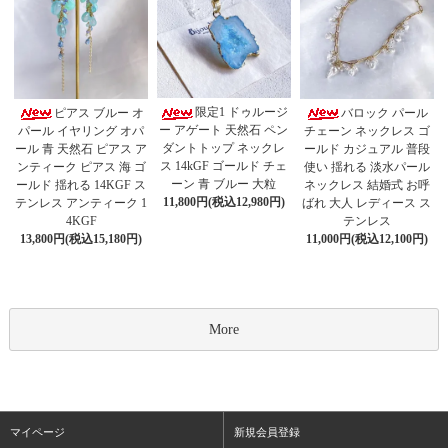
限定1 ドゥルージ
ピアス ブルー オ
バロック パール
ー アゲート 天然石 ペン
パール イヤリング オパ
チェーン ネックレス ゴ
ダントトップ ネックレ
ール 青 天然石 ピアス ア
ールド カジュアル 普段
ス 14kGF ゴールド チェ
ンティーク ピアス 海 ゴ
使い 揺れる 淡水パール
ーン 青 ブルー 大粒
ールド 揺れる 14KGF ス
ネックレス 結婚式 お呼
11,800円(税込12,980円)
テンレス アンティーク 1
ばれ 大人 レディース ス
4KGF
テンレス
13,800円(税込15,180円)
11,000円(税込12,100円)
More
マイページ
新規会員登録