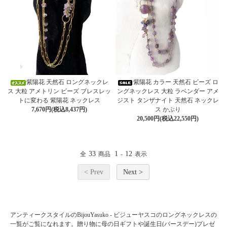
紫陽花 天然石 ロングネックレ
紫陽花 カラー 天然石 ビーズ ロ
ス 大粒 アメトリン ビーズ ブレスレッ
ングネックレス 大粒 ラベンダー アメ
トに変わる 紫陽花 ネックレス
ジスト タンザナイト 天然石 ネックレ
7,670円(税込8,437円)
ス かぶり
20,500円(税込22,550円)
33
1
12
全
商品
-
表示
< Prev
Next >
アンティークスタイルのBijouYasuko - ビジューヤスコのロングネックレスの
一覧がご覧になれます。贈り物に母の日ギフトや誕生日(バースデー)プレゼ