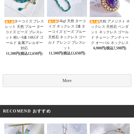
14kgf 天然 ターコ
ターコイズ ブレス
大粒 アメジスト ネ
イズ ネックレス 2連 タ
レット 天然 ブルー ター
ックレス 天然石 ペンダ
ーコイズ ビーズ ブルー
コイズ ビーズ ブレスレ
ント ネックレス ゴール
天然石 ネックレス ゴー
ット 軽い 6連 14KGF ゴ
ド チェーン アンティー
ルド アレンジ ブレスレ
ールド 金属アレルギー
ク オーバル ネックレス
ット
対応
6,900円(税込7,590円)
11,500円(税込12,650円)
11,500円(税込12,650円)
More
RECOMEND おすすめ