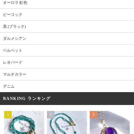
オーロラ 虹色
ピーコック
黒 (ブラック)
ダルメシアン
ベルベット
レオパード
マルチカラー
デニム
RANKING ランキング
1
2
3