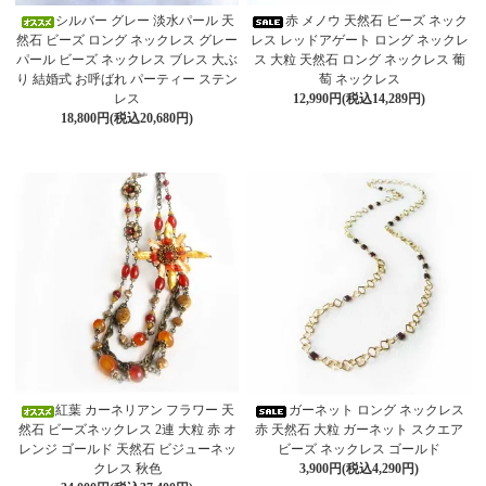
シルバー グレー 淡水パール 天
赤 メノウ 天然石 ビーズ ネック
然石 ビーズ ロング ネックレス グレー
レス レッドアゲート ロング ネックレ
パール ビーズ ネックレス ブレス 大ぶ
ス 大粒 天然石 ロング ネックレス 葡
り 結婚式 お呼ばれ パーティー ステン
萄 ネックレス
レス
12,990円(税込14,289円)
18,800円(税込20,680円)
紅葉 カーネリアン フラワー 天
ガーネット ロング ネックレス
然石 ビーズネックレス 2連 大粒 赤 オ
赤 天然石 大粒 ガーネット スクエア
レンジ ゴールド 天然石 ビジューネッ
ビーズ ネックレス ゴールド
クレス 秋色
3,900円(税込4,290円)