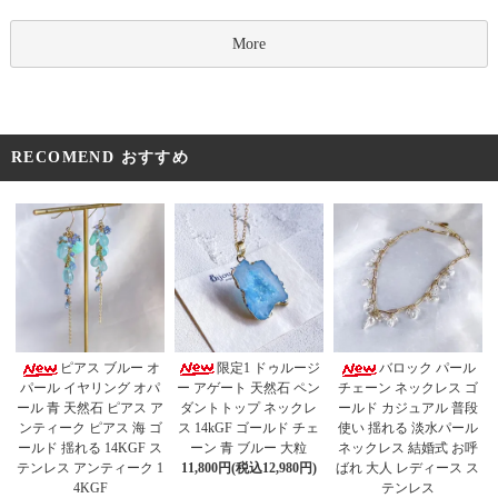
More
RECOMEND おすすめ
限定1 ドゥルージ
ピアス ブルー オ
バロック パール
ー アゲート 天然石 ペン
パール イヤリング オパ
チェーン ネックレス ゴ
ダントトップ ネックレ
ール 青 天然石 ピアス ア
ールド カジュアル 普段
ス 14kGF ゴールド チェ
ンティーク ピアス 海 ゴ
使い 揺れる 淡水パール
ーン 青 ブルー 大粒
ールド 揺れる 14KGF ス
ネックレス 結婚式 お呼
11,800円(税込12,980円)
テンレス アンティーク 1
ばれ 大人 レディース ス
4KGF
テンレス