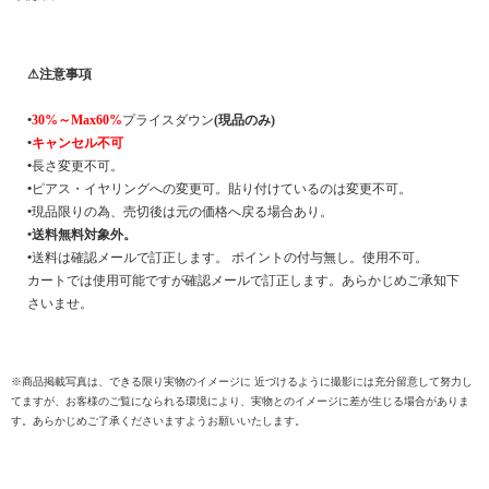
⚠注意事項
•
30%～Max60%
プライスダウン
(現品のみ)
•
キャンセル不可
•
長さ変更不可。
•
ピアス・イヤリングへの変更可。貼り付けているのは変更不可。
•
現品限りの為、売切後は元の価格へ戻る場合あり。
•
送料無料対象外。
•
送料は確認メールで訂正します。 ポイントの付与無し。使用不可。
カートでは使用可能ですが確認メールで訂正します。あらかじめご承知下
さいませ。
※商品掲載写真は、できる限り実物のイメージに 近づけるように撮影には充分留意して努力し
てますが、お客様のご覧になられる環境により、実物とのイメージに差が生じる場合がありま
す。あらかじめご了承くださいますようお願いいたします。