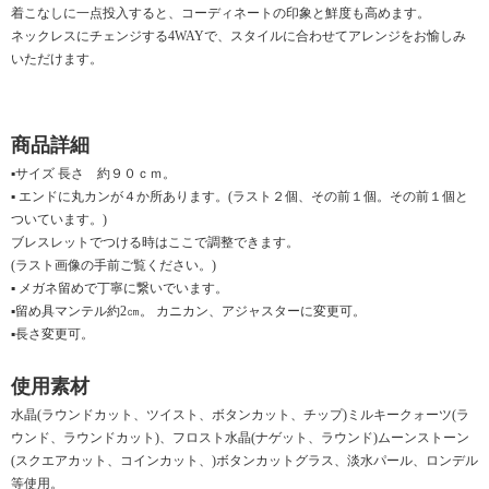
着こなしに一点投入すると、コーディネートの印象と鮮度も高めます。
ネックレスにチェンジする4WAYで、スタイルに合わせてアレンジをお愉しみ
いただけます。
商品詳細
▪サイズ 長さ 約９０ｃｍ。
▪ エンドに丸カンが４か所あります。(ラスト２個、その前１個。その前１個と
ついています。)
ブレスレットでつける時はここで調整できます。
(ラスト画像の手前ご覧ください。)
▪ メガネ留めで丁寧に繋いでいます。
▪留め具マンテル約2㎝。 カニカン、アジャスターに変更可。
▪長さ変更可。
使用素材
水晶(ラウンドカット、ツイスト、ボタンカット、チップ)ミルキークォーツ(ラ
ウンド、ラウンドカット)、フロスト水晶(ナゲット、ラウンド)ムーンストーン
(スクエアカット、コインカット、)ボタンカットグラス、淡水パール、ロンデル
等使用。