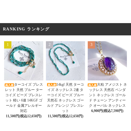
RANKING ランキング
1
2
3
14kgf 天然 ターコ
ターコイズ ブレス
大粒 アメジスト ネ
イズ ネックレス 2連 タ
レット 天然 ブルー ター
ックレス 天然石 ペンダ
ーコイズ ビーズ ブルー
コイズ ビーズ ブレスレ
ント ネックレス ゴール
天然石 ネックレス ゴー
ット 軽い 6連 14KGF ゴ
ド チェーン アンティー
ルド アレンジ ブレスレ
ールド 金属アレルギー
ク オーバル ネックレス
ット
対応
6,900円(税込7,590円)
11,500円(税込12,650円)
11,500円(税込12,650円)