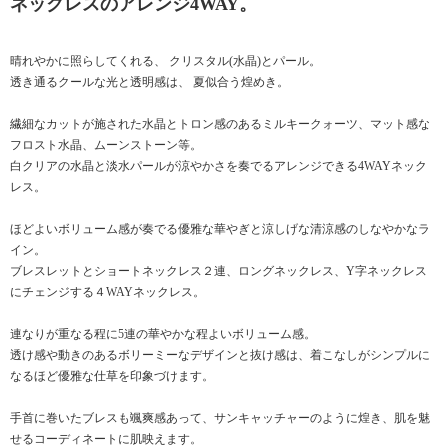
ネックレスのアレンジ4WAY。
晴れやかに照らしてくれる、 クリスタル(水晶)とパール。
透き通るクールな光と透明感は、 夏似合う煌めき。
繊細なカットが施された水晶とトロン感のあるミルキークォーツ、マット感な
フロスト水晶、ムーンストーン等。
白クリアの水晶と淡水パールが涼やかさを奏でるアレンジできる4WAYネック
レス。
ほどよいボリューム感が奏でる優雅な華やぎと涼しげな清涼感のしなやかなラ
イン。
ブレスレットとショートネックレス２連、ロングネックレス、Y字ネックレス
にチェンジする４WAYネックレス。
連なりが重なる程に5連の華やかな程よいボリューム感。
透け感や動きのあるボリーミーなデザインと抜け感は、着こなしがシンプルに
なるほど優雅な仕草を印象づけます。
手首に巻いたブレスも颯爽感あって、サンキャッチャーのように煌き、肌を魅
せるコーディネートに肌映えます。