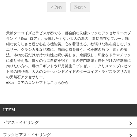
< Prev
Next >
天然ターコイズとラピスが奏でる、都会的な洗練シックなアクセサリーのブ
ランド「Roa - ロア」。妥協したくない大人の為の、変幻自在なブルー。繊
細な女らしさと遊び心ある機能美。心を着替える、欲張りな私を楽しむジュ
エリー。クラシカルな品格に、自由な風を纏う。私を解き放つ「青」の魔
法。本物の石だけが持つ知性と鋭い美しさ。余韻残し、印象をドラマチック
に塗り替える。貴女の心に自信を宿す「青の専門別館」自分だけの特別感に
拘りたい方へ。母の日ギフトや12月誕生日プレゼント、クリスマスプレゼン
ト等の贈り物。大人の女性へハンドメイドのターコイズ・ラピスラズリの青
の天然石アクセサリー。
■
Roa - ロアのコンセプトはこちらから
ITEM
ピアス・イヤリング
フックピアス・イヤリング