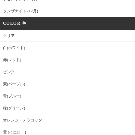
タンザナイト (12月)
COLOR 色
クリア
白(ホワイト)
赤(レッド)
ピンク
紫(パープル)
青(ブルー)
緑(グリーン)
オレンジ・テラコッタ
黄 (イエロー)