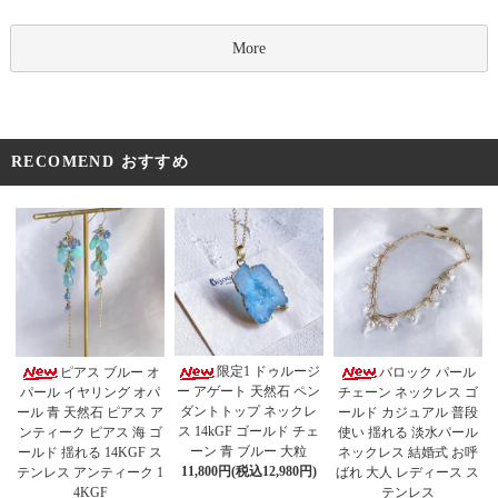
More
RECOMEND おすすめ
限定1 ドゥルージ
ピアス ブルー オ
バロック パール
ー アゲート 天然石 ペン
パール イヤリング オパ
チェーン ネックレス ゴ
ダントトップ ネックレ
ール 青 天然石 ピアス ア
ールド カジュアル 普段
ス 14kGF ゴールド チェ
ンティーク ピアス 海 ゴ
使い 揺れる 淡水パール
ーン 青 ブルー 大粒
ールド 揺れる 14KGF ス
ネックレス 結婚式 お呼
11,800円(税込12,980円)
テンレス アンティーク 1
ばれ 大人 レディース ス
4KGF
テンレス