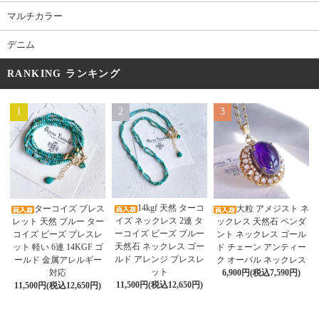
マルチカラー
デニム
RANKING ランキング
1
2
3
14kgf 天然 ターコ
ターコイズ ブレス
大粒 アメジスト ネ
イズ ネックレス 2連 タ
レット 天然 ブルー ター
ックレス 天然石 ペンダ
ーコイズ ビーズ ブルー
コイズ ビーズ ブレスレ
ント ネックレス ゴール
天然石 ネックレス ゴー
ット 軽い 6連 14KGF ゴ
ド チェーン アンティー
ルド アレンジ ブレスレ
ールド 金属アレルギー
ク オーバル ネックレス
ット
対応
6,900円(税込7,590円)
11,500円(税込12,650円)
11,500円(税込12,650円)