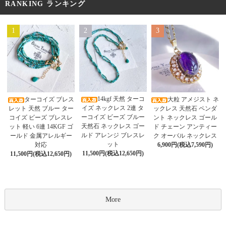
RANKING ランキング
1
2
3
14kgf 天然 ターコ
ターコイズ ブレス
大粒 アメジスト ネ
イズ ネックレス 2連 タ
レット 天然 ブルー ター
ックレス 天然石 ペンダ
ーコイズ ビーズ ブルー
コイズ ビーズ ブレスレ
ント ネックレス ゴール
天然石 ネックレス ゴー
ット 軽い 6連 14KGF ゴ
ド チェーン アンティー
ルド アレンジ ブレスレ
ールド 金属アレルギー
ク オーバル ネックレス
ット
対応
6,900円(税込7,590円)
11,500円(税込12,650円)
11,500円(税込12,650円)
More