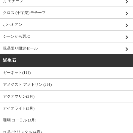
月 モチーフ
クロス (十字架) モチーフ
ボヘミアン
シーンから選ぶ
現品限り限定セール
誕生石
ガーネット(1月)
アメジスト アメトリン (2月)
アクアマリン(3月)
アイオライト(3月)
珊瑚 コーラル (3月)
水晶 (クリスタル)(4月)