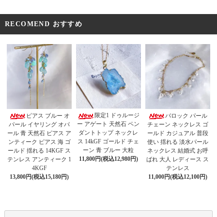
RECOMEND おすすめ
限定1 ドゥルージ
ピアス ブルー オ
バロック パール
ー アゲート 天然石 ペン
パール イヤリング オパ
チェーン ネックレス ゴ
ダントトップ ネックレ
ール 青 天然石 ピアス ア
ールド カジュアル 普段
ス 14kGF ゴールド チェ
ンティーク ピアス 海 ゴ
使い 揺れる 淡水パール
ーン 青 ブルー 大粒
ールド 揺れる 14KGF ス
ネックレス 結婚式 お呼
11,800円(税込12,980円)
テンレス アンティーク 1
ばれ 大人 レディース ス
4KGF
テンレス
13,800円(税込15,180円)
11,000円(税込12,100円)