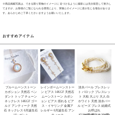
※商品掲載写真は、できる限り実物のイメージに 近づけるように撮影には充分留意して努力し
てますが、お客様のご覧になられる環境により、実物とのイメージに差が生じる場合がありま
す。あらかじめご了承くださいますようお願いいたします。
おすすめアイテム
ブルームーンストーン
レインボームーンストー
淡水パール ブレスレッ
カボション 天然石 ペン
ン ピアス 14KGF 天然石
ト バロック ブレスレッ
ダント トップ チェーン
ムーンストーン カボシ
ト 大粒 大ぶり 大人 白
ネックレス 14KGF ゴー
ョン ピアス 揺れる ピア
ホワイト 天然 淡水パー
ルド アンティーク 天然
ス・イヤリング 金属ア
ル ビーズ ブレス 結婚式
石 ネックレス 6月誕生石
レルギー 6月誕生石 アン
お呼ばれ