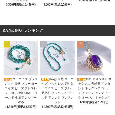
プレゼント
ティーク
17,500円(税込19,250円)
9,500円(税込10,450円)
8,900円(税込9,790円)
RANKING ランキング
1
2
3
14kgf 天然 ターコ
ターコイズ ブレス
大粒 アメジスト ネ
イズ ネックレス 2連 タ
レット 天然 ブルー ター
ックレス 天然石 ペンダ
ーコイズ ビーズ ブルー
コイズ ビーズ ブレスレ
ント ネックレス ゴール
天然石 ネックレス ゴー
ット 軽い 6連 14KGF ゴ
ド チェーン アンティー
ルド アレンジ ブレスレ
ールド 金属アレルギー
ク オーバル ネックレス
ット
対応
6,900円(税込7,590円)
11,500円(税込12,650円)
11,500円(税込12,650円)