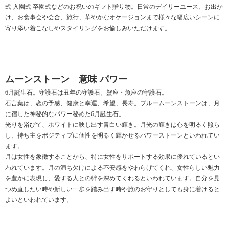
式 入園式 卒園式などのお祝いのギフト贈り物。日常のデイリーユース、お出か
け、お食事会や会合、旅行、華やかなオケージョンまで様々な幅広いシーンに
寄り添い着こなしやスタイリングをお愉しみいただけます。
ムーンストーン 意味 パワー
6月誕生石。守護石は丑年の守護石。蟹座・魚座の守護石。
石言葉は、恋の予感、健康と幸運、希望、長寿。ブルームーンストーンは、月
に宿した神秘的なパワー秘めた6月誕生石。
光りを浴びて、ホワイトに映し出す青白い輝き。月光の輝きは心を明るく照ら
し、持ち主をポジティブに個性を明るく輝かせるパワーストーンといわれてい
ます。
月は女性を象徴することから、特に女性をサポートする効果に優れているとい
われています。月の満ち欠けによる不安感をやわらげてくれ、女性らしい魅力
を豊かに表現し、愛する人との絆を深めてくれるといわれています。自分を見
つめ直したい時や新しい一歩を踏み出す時や旅のお守りとしても身に着けると
よいといわれています。