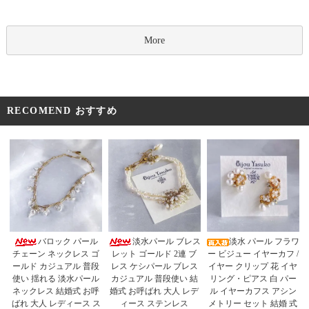
More
RECOMEND おすすめ
淡水パール ブレス
バロック パール
淡水 パール フラワ
レット ゴールド 2連 ブ
チェーン ネックレス ゴ
ー ビジュー イヤーカフ /
レス ケシパール ブレス
ールド カジュアル 普段
イヤー クリップ 花 イヤ
カジュアル 普段使い 結
使い 揺れる 淡水パール
リング・ピアス 白 パー
婚式 お呼ばれ 大人 レデ
ネックレス 結婚式 お呼
ル イヤーカフス アシン
ィース ステンレス
ばれ 大人 レディース ス
メトリー セット 結婚 式