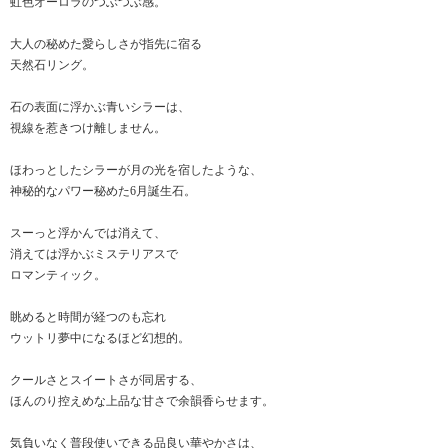
虹色オーロラのつぶつぶ感。
大人の秘めた愛らしさが指先に宿る
天然石リング。
石の表面に浮かぶ青いシラーは、
視線を惹きつけ離しません。
ほわっとしたシラーが月の光を宿したような、
神秘的なパワー秘めた6月誕生石。
スーっと浮かんでは消えて、
消えては浮かぶミステリアスで
ロマンティック。
眺めると時間が経つのも忘れ
ウットリ夢中になるほど幻想的。
クールさとスイートさが同居する、
ほんのり控えめな上品な甘さで余韻香らせます。
気負いなく普段使いできる品良い華やかさは、