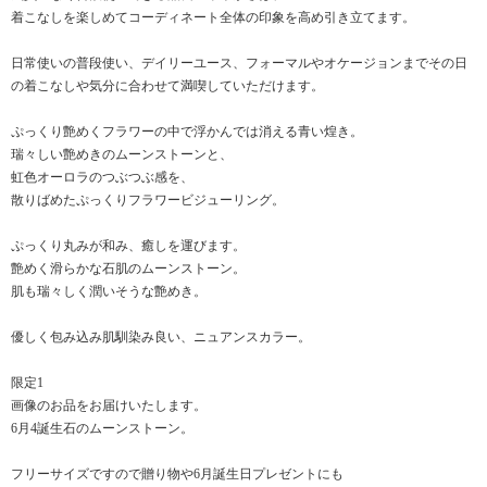
着こなしを楽しめてコーディネート全体の印象を高め引き立てます。
日常使いの普段使い、デイリーユース、フォーマルやオケージョンまでその日
の着こなしや気分に合わせて満喫していただけます。
ぷっくり艶めくフラワーの中で浮かんでは消える青い煌き。
瑞々しい艶めきのムーンストーンと、
虹色オーロラのつぶつぶ感を、
散りばめたぷっくりフラワービジューリング。
ぷっくり丸みが和み、癒しを運びます。
艶めく滑らかな石肌のムーンストーン。
肌も瑞々しく潤いそうな艶めき。
優しく包み込み肌馴染み良い、ニュアンスカラー。
限定1
画像のお品をお届けいたします。
6月4誕生石のムーンストーン。
フリーサイズですので贈り物や6月誕生日プレゼントにも