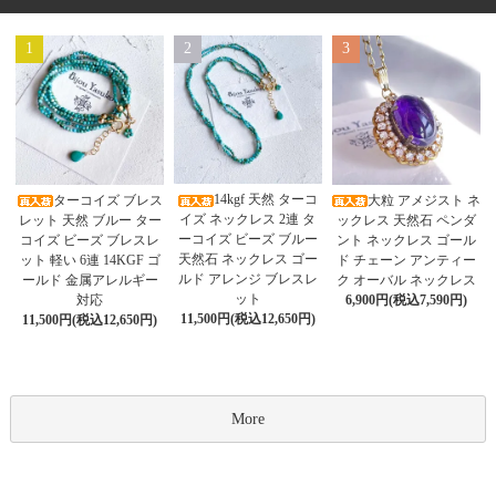
1
2
3
14kgf 天然 ターコ
ターコイズ ブレス
大粒 アメジスト ネ
イズ ネックレス 2連 タ
レット 天然 ブルー ター
ックレス 天然石 ペンダ
ーコイズ ビーズ ブルー
コイズ ビーズ ブレスレ
ント ネックレス ゴール
天然石 ネックレス ゴー
ット 軽い 6連 14KGF ゴ
ド チェーン アンティー
ルド アレンジ ブレスレ
ールド 金属アレルギー
ク オーバル ネックレス
ット
対応
6,900円(税込7,590円)
11,500円(税込12,650円)
11,500円(税込12,650円)
More