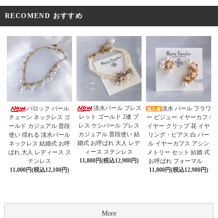
RECOMEND おすすめ
淡水パール ブレス
バロック パール
淡水 パール フラワ
レット ゴールド 2連 ブ
チェーン ネックレス ゴ
ー ビジュー イヤーカフ /
レス ケシパール ブレス
ールド カジュアル 普段
イヤー クリップ 花 イヤ
カジュアル 普段使い 結
使い 揺れる 淡水パール
リング・ピアス 白 パー
婚式 お呼ばれ 大人 レデ
ネックレス 結婚式 お呼
ル イヤーカフス アシン
ィース ステンレス
ばれ 大人 レディース ス
メトリー セット 結婚 式
11,800円(税込12,980円)
テンレス
お呼ばれ フォーマル
11,000円(税込12,100円)
11,800円(税込12,980円)
More