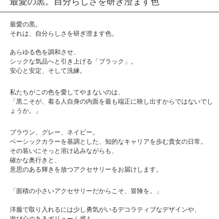
最愛の黒。自分らしさを研ぎ澄ます色
最愛の黒。
それは、自分らしさを研ぎ澄ます色。
あらゆる色を調和させ、
シックな気品へと引き上げる「ブラック」。
安心と安定、そして洗練。
私たちがこの色を愛してやまないのは、
「黒こそが、着る人自身の内面を最も端正に映し出すからではないでし
ょうか。」
ブラウン、グレー、ネイビー。
ベーシックカラーを基調とした、知的なキャリアを歩む貴女の日常。
その装いにそっと溶け込みながらも、
確かな奥行きと、
意思のある輝きを放つアクセサリーをお届けします。
「面積の小さいアクセサリーだからこそ、冒険を。」
洋服で取り入れるには少し勇気がいるデコラティブなデザインや、
遊び心のあるボリューム感も、