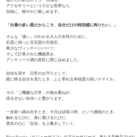
アクセサリーという小さな世界なら、
自由に、軽やかに愉しめます。
「出番の多い黒だからこそ、自分だけの特別感に拘りたい。」
そんな「違い」のわかる大人の女性のために、
石質に拘った宝石質の天然石、
希少なヴィンテージパーツ、
そして計算された機能美を、
アンティーク調の意匠に閉じ込めました。
自信を宿す、日常のお守りとして。
鏡に映る自分を見たとき、ふと零れる幸福度の高いスマイル。
その「ご機嫌な日常」の積み重ねが、
揺るぎない自信へと繋がります。
一歩前へ踏み出すとき。今日は頑張り時、という挑戦のとき。
触れるたびに、身に着けるたびに、
貴女の心に「自信」を上書きしていく。
BijouYasuko（ビジューヤスコ）のアクセサリーは、単なる装飾品ではな