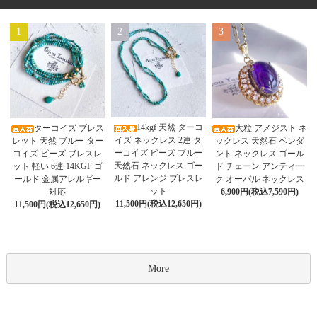
1
2
3
14kgf 天然 ターコ
ターコイズ ブレス
大粒 アメジスト ネ
イズ ネックレス 2連 タ
レット 天然 ブルー ター
ックレス 天然石 ペンダ
ーコイズ ビーズ ブルー
コイズ ビーズ ブレスレ
ント ネックレス ゴール
天然石 ネックレス ゴー
ット 軽い 6連 14KGF ゴ
ド チェーン アンティー
ルド アレンジ ブレスレ
ールド 金属アレルギー
ク オーバル ネックレス
ット
対応
6,900円(税込7,590円)
11,500円(税込12,650円)
11,500円(税込12,650円)
More