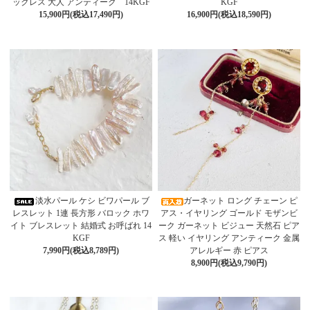
ックレス 大人 アンティーク 14KGF
KGF
15,900円(税込17,490円)
16,900円(税込18,590円)
淡水パール ケシ ビワパール ブ
ガーネット ロング チェーン ピ
レスレット 1連 長方形 バロック ホワ
アス・イヤリング ゴールド モザンビ
イト ブレスレット 結婚式 お呼ばれ 14
ーク ガーネット ビジュー 天然石 ピア
KGF
ス 軽い イヤリング アンティーク 金属
7,990円(税込8,789円)
アレルギー 赤 ピアス
8,900円(税込9,790円)