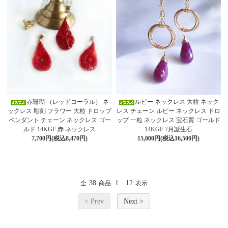
赤珊瑚 （レッドコーラル） ネ
ルビー ネックレス 大粒 ネック
ックレス 彫刻 フラワー 大粒 ドロップ
レス チェーン ルビー ネックレス ドロ
ペンダント チェーン ネックレス ゴー
ップ 一粒 ネックレス 宝石質 ゴールド
ルド 14KGF 赤 ネックレス
14KGF 7月誕生石
7,700円(税込8,470円)
15,000円(税込16,500円)
38
1
12
全
商品
-
表示
< Prev
Next >