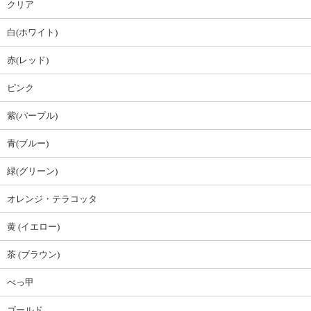
クリア
白(ホワイト)
赤(レッド)
ピンク
紫(パープル)
青(ブルー)
緑(グリーン)
オレンジ・テラコッタ
黄 (イエロー)
茶 (ブラウン)
べっ甲
ゴールド