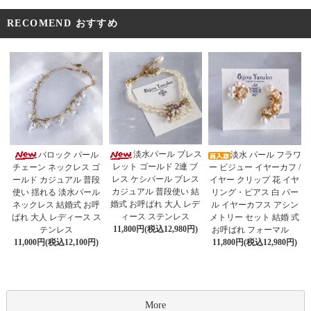
RECOMEND おすすめ
淡水パール ブレス
バロック パール
淡水 パール フラワ
レット ゴールド 2連 ブ
チェーン ネックレス ゴ
ー ビジュー イヤーカフ /
レス ケシパール ブレス
ールド カジュアル 普段
イヤー クリップ 花 イヤ
カジュアル 普段使い 結
使い 揺れる 淡水パール
リング・ピアス 白 パー
婚式 お呼ばれ 大人 レデ
ネックレス 結婚式 お呼
ル イヤーカフス アシン
ィース ステンレス
ばれ 大人 レディース ス
メトリー セット 結婚 式
11,800円(税込12,980円)
テンレス
お呼ばれ フォーマル
11,000円(税込12,100円)
11,800円(税込12,980円)
More