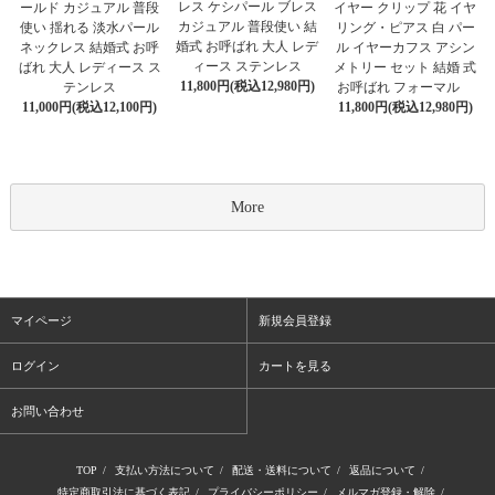
レス ケシパール ブレス
ールド カジュアル 普段
イヤー クリップ 花 イヤ
カジュアル 普段使い 結
使い 揺れる 淡水パール
リング・ピアス 白 パー
婚式 お呼ばれ 大人 レデ
ネックレス 結婚式 お呼
ル イヤーカフス アシン
ィース ステンレス
ばれ 大人 レディース ス
メトリー セット 結婚 式
11,800円(税込12,980円)
テンレス
お呼ばれ フォーマル
11,000円(税込12,100円)
11,800円(税込12,980円)
More
マイページ
新規会員登録
ログイン
カートを見る
お問い合わせ
TOP
/
支払い方法について
/
配送・送料について
/
返品について
/
特定商取引法に基づく表記
/
プライバシーポリシー
/
メルマガ登録・解除
/