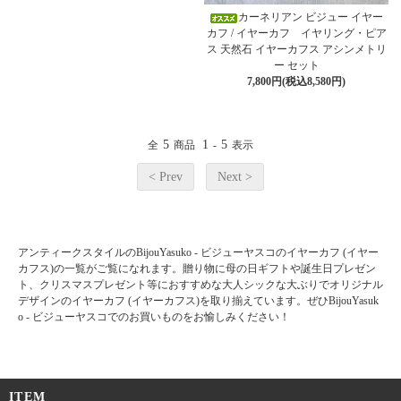
カーネリアン ビジュー イヤー
カフ / イヤーカフ イヤリング・ピア
ス 天然石 イヤーカフス アシンメトリ
ー セット
7,800円(税込8,580円)
5
1
5
全
商品
-
表示
< Prev
Next >
アンティークスタイルのBijouYasuko - ビジューヤスコのイヤーカフ (イヤー
カフス)の一覧がご覧になれます。贈り物に母の日ギフトや誕生日プレゼン
ト、クリスマスプレゼント等におすすめな大人シックな大ぶりでオリジナル
デザインのイヤーカフ (イヤーカフス)を取り揃えています。ぜひBijouYasuk
o - ビジューヤスコでのお買いものをお愉しみください！
ITEM