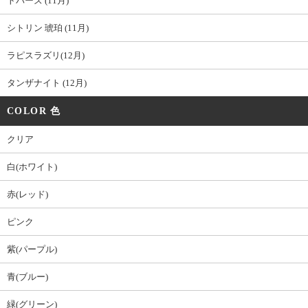
トパーズ (11月)
シトリン 琥珀 (11月)
ラピスラズリ(12月)
タンザナイト (12月)
COLOR 色
クリア
白(ホワイト)
赤(レッド)
ピンク
紫(パープル)
青(ブルー)
緑(グリーン)