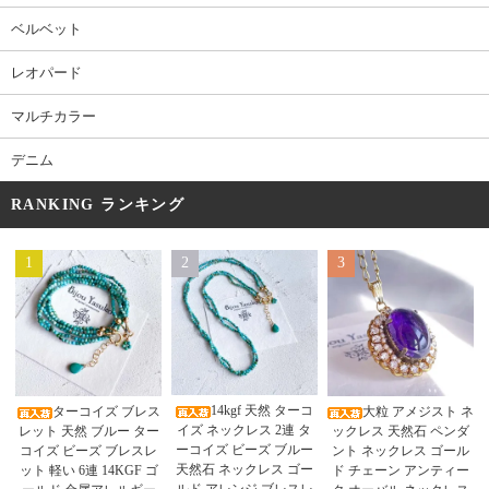
ベルベット
レオパード
マルチカラー
デニム
RANKING ランキング
1
2
3
14kgf 天然 ターコ
ターコイズ ブレス
大粒 アメジスト ネ
イズ ネックレス 2連 タ
レット 天然 ブルー ター
ックレス 天然石 ペンダ
ーコイズ ビーズ ブルー
コイズ ビーズ ブレスレ
ント ネックレス ゴール
天然石 ネックレス ゴー
ット 軽い 6連 14KGF ゴ
ド チェーン アンティー