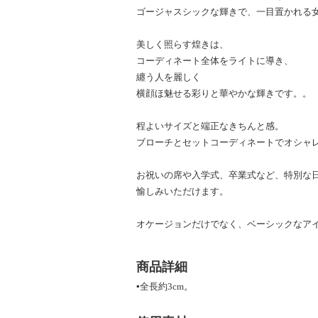
ゴージャスシックな輝きで、一目置かれる
美しく照らす煌きは、
コーディネート全体をライトに導き、
纏う人を麗しく
横顔ほ魅せる彩りと華やかな輝きです。。
程よいサイズと端正なきちんと感。
ブローチとセットコーディネートでオシャ
お祝いの席や入学式、卒業式など、特別な
愉しみいただけます。
オケージョンだけでなく、ベーシックなア
商品詳細
▪全長約3cm。