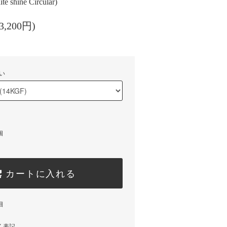
 shine Circular)
3,200円)
い
個
カートに入れる
細
く表記