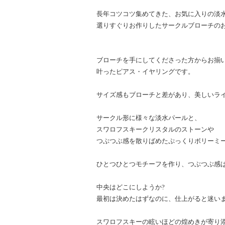
長年コツコツ集めてきた、お気に入りの淡
選りすぐりお作りしたサークルブローチの
ブローチを手にしてくださった方からお揃
叶ったピアス・イヤリングです。
サイズ感もブローチと差があり、美しいラ
サークル形に様々な淡水パールと、
スワロフスキークリスタルのストーンや
つぶつぶ感を散りばめたぷっくりボリーミ
ひとつひとつモチーフを作り、つぶつぶ感
中央はどこにしようか?
最初は決めたはずなのに、仕上がると迷い
スワロフスキーの眩いほどの煌めきが寄り