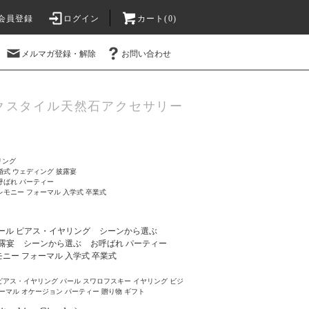
会員登録
ログイン
カート(0)
メルマガ登録・解除
お問い合わせ
クスタイル天然石アクセサリー
リング
婚式 ウェディング 披露宴
呼ばれ パーティー
レモニー フォーマル 入学式 卒業式
ール ピアス・イヤリング
シーンから選ぶ
露宴
シーンから選ぶ
お呼ばれ パーティー
ニー フォーマル 入学式 卒業式
ピアス・イヤリング パール スワロフスキー イヤリング ビジ
ォーマル オケージョン パーティー 贈り物 ギフト