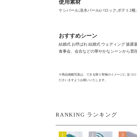
使用素材
ケシパール,淡水パール(バロック,ポテト2種
おすすめシーン
結婚式 お呼ばれ 結婚式 ウェディング 披露
食事会、会合などの華やかなシーンから普
※商品掲載写真は、できる限り実物のイメージに 近づ
ださいますようお願いいたします。
RANKING ランキング
1
2
3