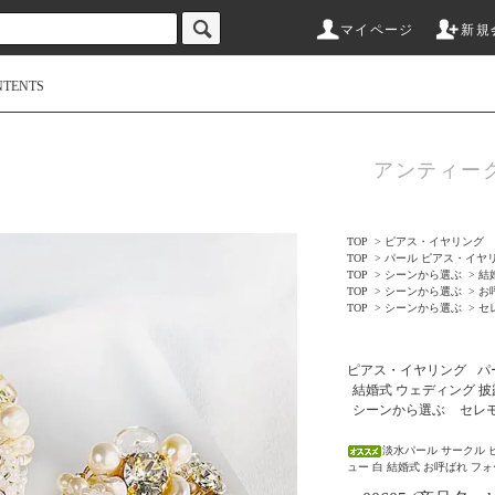
マイページ
新規
NTENTS
アンティー
TOP
>
ピアス・イヤリング
TOP
>
パール ピアス・イヤ
TOP
>
シーンから選ぶ
>
結
TOP
>
シーンから選ぶ
>
お
TOP
>
シーンから選ぶ
>
セ
ピアス・イヤリング
パ
結婚式 ウェディング 披
シーンから選ぶ
セレモ
淡水パール サークル 
ュー 白 結婚式 お呼ばれ フ