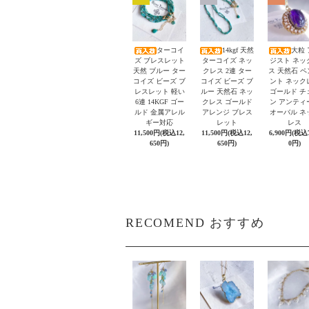
ターコイ
14kgf 天然
大粒 
ズ ブレスレット
ターコイズ ネッ
ジスト ネッ
天然 ブルー ター
クレス 2連 ター
ス 天然石 
コイズ ビーズ ブ
コイズ ビーズ ブ
ント ネック
レスレット 軽い
ルー 天然石 ネッ
ゴールド チ
6連 14KGF ゴー
クレス ゴールド
ン アンティ
ルド 金属アレル
アレンジ ブレス
オーバル ネ
ギー対応
レット
レス
11,500円(税込12,
11,500円(税込12,
6,900円(税込7
650円)
650円)
0円)
RECOMEND おすすめ