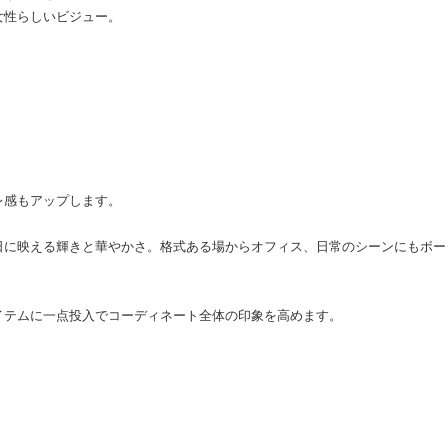
女性らしいビジュー。
レ感もアップします。
日に映える輝きと華やかさ。格式ある場からオフィス、日常のシーンにもボー
イテムに一点投入でコーディネート全体の印象を高めます。