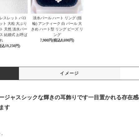
レスレット バロ
淡水パール ハート リング (指
ット 大粒 大ぶり
輪) アンティーク 白 パール 大
ト 天然 淡水パー
きめ ハート型 リング ビーズ リ
ス 結婚式 お呼ば
ング
れ
7,900円(税込8,690円)
税込19,250円)
イメージ
ージャスシックな輝きの耳飾りです一目置かれる存在感
ます
ト。