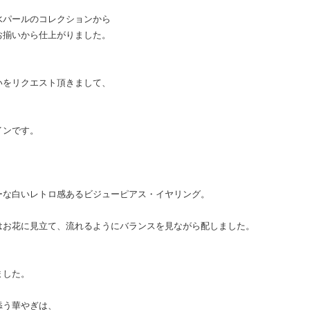
水パールのコレクションから
お揃いから仕上がりました。
いをリクエスト頂きまして、
インです。
ーな白いレトロ感あるビジューピアス・イヤリング。
はお花に見立て、流れるようにバランスを見ながら配しました。
ました。
添う華やぎは、