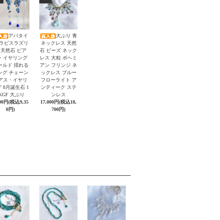
アパタイ
大ぶり 青
 ラピスラズリ
ネックレス 天然
 天然石 ピア
石 ビーズ ネック
・イヤリング
レス 大粒 ボヘミ
ールド 揺れる
アン フリンジ ネ
ング チェーン
ックレス ブルー
アス・イヤリ
フローライト ア
 8月誕生石 1
ンティーク ステ
KGF 大ぶり
ンレス
500円(税込9,35
17,000円(税込18,
0円)
700円)