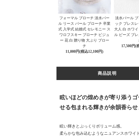
フォーマル ブローチ 淡水パー
淡水パール ブ
ル リース パール ブローチ 卒業
ック ブレスレ
式 入学式 結婚式 セレモニー ス
大人 白 ホワイ
ワロフスキー ブローチ ビジュ
ル ビーズ ブレ
ー 花 白 贈り物 大ぶり ブロー
チ
17,500円(
11,000円(税込12,100円)
商品説明
眩いほどの煌めきが寄り添うゴ
せる包まれる輝きが余韻香らせ
眩い輝きとぷっくりボリューム感。
柔らかな包み込むようなニュアンスホワイ