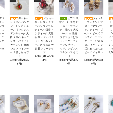
アメ
ガーネッ
大粒 ガー
ピアス 淡
ヴィンテ
クレ
ト 天然石 ペンダ
ネット リング オ
水パール 葡萄 ピ
ージ ボタン ピア
ト
ペンダ
ントトップ チェ
ーバル リング レ
アス・イヤリン
ス・イヤリング
青
レス
ーン ネックレス
ディース 指輪 ア
グ 揺れる 大粒
アンティーク ゴ
ス
ェー
アンティーク 大
ンティーク 天然
パール 白 果実
ールド ビーズ ア
ゴ
ーク
粒 天然石 ネック
石 リング ヘソナ
ブドウ お呼ばれ
ンティーク ヴィ
ロ
ック
レス ヘソナイト
イトガーネット
セレモニーフォ
クトリアン調 ボ
ピ
ガーネット カボ
リング 宝石質 天
ーマル 大ぶりイ
タン イヤリング
ング
,59
ション ヴィンテ
然石 フリーサイ
ヤリングピアス
揺れる つぶつぶ
4
ージ 贈り物 ギフ
ズ
ステンレス 母の
ビーズ イヤリン
8,
ト
7,600円(税込8,36
日
グ
7,500円(税込8,25
0円)
8,888円(税込9,77
5,800円(税込6,38
0円)
7円)
0円)