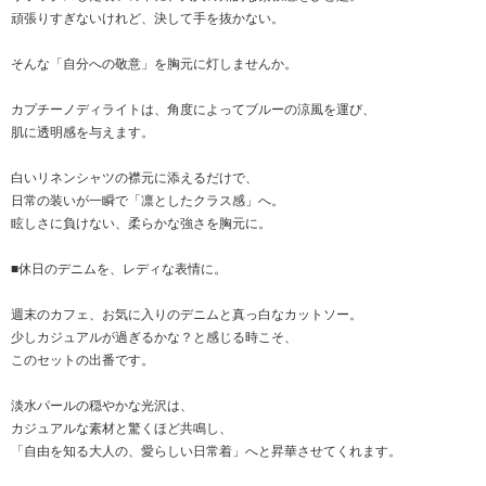
頑張りすぎないけれど、決して手を抜かない。
そんな「自分への敬意」を胸元に灯しませんか。
カプチーノディライトは、角度によってブルーの涼風を運び、
肌に透明感を与えます。
白いリネンシャツの襟元に添えるだけで、
日常の装いが一瞬で「凛としたクラス感」へ。
眩しさに負けない、柔らかな強さを胸元に。
■休日のデニムを、レディな表情に。
週末のカフェ、お気に入りのデニムと真っ白なカットソー。
少しカジュアルが過ぎるかな？と感じる時こそ、
このセットの出番です。
淡水パールの穏やかな光沢は、
カジュアルな素材と驚くほど共鳴し、
「自由を知る大人の、愛らしい日常着」へと昇華させてくれます。