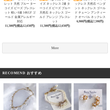
イズ ネックレス 2連 タ
レット 天然 ブルー ター
ックレス 天然石 ペンダ
ーコイズ ビーズ ブルー
コイズ ビーズ ブレスレ
ント ネックレス ゴール
天然石 ネックレス ゴー
ット 軽い 6連 14KGF ゴ
ド チェーン アンティー
ルド アレンジ ブレスレ
ールド 金属アレルギー
ク オーバル ネックレス
ット
対応
6,900円(税込7,590円)
11,500円(税込12,650円)
11,500円(税込12,650円)
More
RECOMEND おすすめ