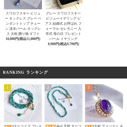
スワロフスキー ビジュ
グレー スワロフスキー
ー ネックレス グレー ペ
ビジューイヤリング ピ
ンダントトップ チェー
アス 結婚式 お呼ばれ フ
ン 淡水パール ネックレ
ォーマル セレモニー 入
ス 大粒 贈り物 ギフト
学式 母の日 プレゼント
10,000円(税込11,000円)
パール イヤリング
8,900円(税込9,790円)
RANKING ランキング
1
2
3
14kgf 天然 ターコ
ターコイズ ブレス
大粒 アメジスト ネ