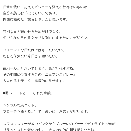
日常の装いにあえてビジューを添える行為そのものが、
自分を慈しむ「はじらい」であり、
内面に秘めた「愛らしさ」だと思います。
特別な日を輝かせるためだけでなく、
何でもない日の貴女を『特別』にするためにデザイン。
フォーマルな日だけではもったいない、
むしろ何気ない今日こそ纏いたい。
白パールだと浮いてしまう、黒だと強すぎる。
その中間に位置するこの『ニュアンスグレー』
大人の肌を美しく、健康的に見せます。
■黒いニットと、こなれた余韻。
シンプルな黒ニット。
ブローチを添えるだけで、装いに「意志」が宿ります。
スワロフスキーが放つピンクからブルーのカプチーノディライトの光が、
リラックスした装いの中に、大人の知的な緊張感をひと匙。