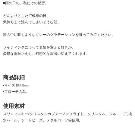
■雨の日の、私だけの秘密。
どんよりとした空模様の日、
気持ちまで沈んでしまいそうな朝。
霧の中に咲くようなグレーのグラデーションを纏ってみてください。
ライティングによって表情を変える輝きが、
憂鬱な雨粒さえも、幻想的な演出に変えてくれます。
商品詳細
▪サイズ 約4.8㎝。
▪ブローチのみ。
使用素材
スワロフスキー(クリスタルカプチーノディライト、クリスタル、ジルコニア)淡
水パール、シードビーズ、メタルパーツ等使用。