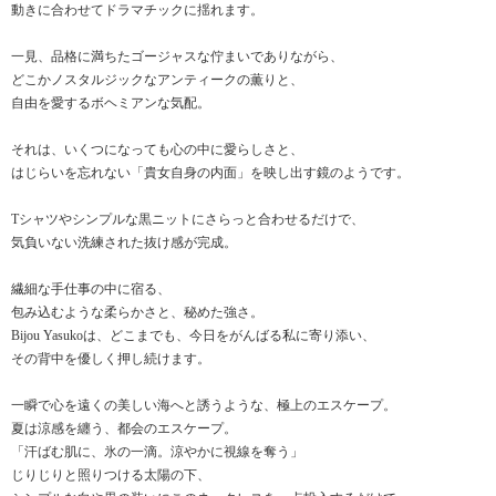
動きに合わせてドラマチックに揺れます。
一見、品格に満ちたゴージャスな佇まいでありながら、
どこかノスタルジックなアンティークの薫りと、
自由を愛するボヘミアンな気配。
それは、いくつになっても心の中に愛らしさと、
はじらいを忘れない「貴女自身の内面」を映し出す鏡のようです。
Tシャツやシンプルな黒ニットにさらっと合わせるだけで、
気負いない洗練された抜け感が完成。
繊細な手仕事の中に宿る、
包み込むような柔らかさと、秘めた強さ。
Bijou Yasukoは、どこまでも、今日をがんばる私に寄り添い、
その背中を優しく押し続けます。
一瞬で心を遠くの美しい海へと誘うような、極上のエスケープ。
夏は涼感を纏う、都会のエスケープ。
「汗ばむ肌に、氷の一滴。涼やかに視線を奪う」
じりじりと照りつける太陽の下、