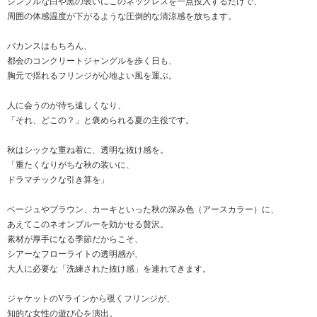
シンプルな白や黒の装いにこのネックレスを一点投入するだけで、
周囲の体感温度が下がるような圧倒的な清涼感を放ちます。
バカンスはもちろん、
都会のコンクリートジャングルを歩く日も、
胸元で揺れるフリンジが心地よい風を運ぶ。
人に会うのが待ち遠しくなり、
「それ、どこの？」と褒められる夏の主役です。
秋はシックな重ね着に、透明な抜け感を。
「重たくなりがちな秋の装いに、
ドラマチックな引き算を」
ベージュやブラウン、カーキといった秋の深み色（アースカラー）に、
あえてこのネオンブルーを効かせる贅沢。
素材が厚手になる季節だからこそ、
シアーなフローライトの透明感が、
大人に必要な「洗練された抜け感」を連れてきます。
ジャケットのVラインから覗くフリンジが、
知的な女性の遊び心を演出。