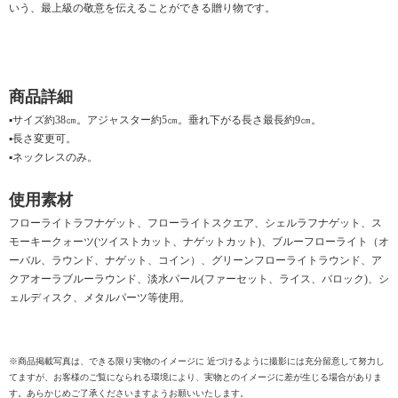
いう、最上級の敬意を伝えることができる贈り物です。
商品詳細
▪サイズ約38㎝。アジャスター約5㎝。垂れ下がる長さ最長約9㎝。
▪長さ変更可。
▪ネックレスのみ。
使用素材
フローライトラフナゲット、フローライトスクエア、シェルラフナゲット、ス
モーキークォーツ(ツイストカット、ナゲットカット)、ブルーフローライト（オ
ーバル、ラウンド、ナゲット、コイン）、グリーンフローライトラウンド、ア
クアオーラブルーラウンド、淡水パール(ファーセット、ライス、バロック)、シ
ェルディスク、メタルパーツ等使用。
※商品掲載写真は、できる限り実物のイメージに 近づけるように撮影には充分留意して努力し
てますが、お客様のご覧になられる環境により、実物とのイメージに差が生じる場合がありま
す。あらかじめご了承くださいますようお願いいたします。