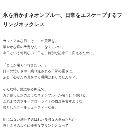
氷を溶かすネオンブルー、日常をエスケープするフ
リンジネックレス
カジュアルな日こそ、この贅沢を。
華やかな席の予定なんて、なくていい。
今日という何気ない一日を、特別な記念日に変えるために。
「どこか遠くへ行きたい。」
日々の忙しさや、繰り返される日常の重さに、
ふと「心がため息をつく瞬間はありませんか？」
そんな時、鏡に映る胸元で、
カチ割った氷のようなネオンブルーが瑞々しく弾ける。
これまでのブルーフローライトの概念を覆すような、
凛としたクールビューティーな蒼。
他にはない感性で選ばれた多彩な天然石たちが、
波しぶきのように優美なフリンジとなって、