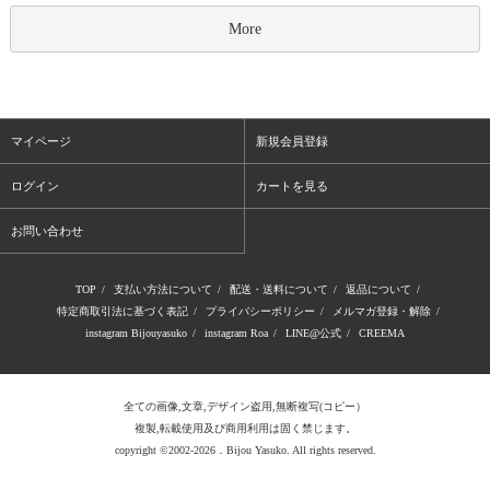
More
マイページ
新規会員登録
ログイン
カートを見る
お問い合わせ
TOP
/
支払い方法について
/
配送・送料について
/
返品について
/
特定商取引法に基づく表記
/
プライバシーポリシー
/
メルマガ登録・解除
/
instagram Bijouyasuko
/
instagram Roa
/
LINE@公式
/
CREEMA
全ての画像,文章,デザイン盗用,無断複写(コピー）
複製,転載使用及び商用利用は固く禁じます。
copyright ©2002-2026．Bijou Yasuko. All rights reserved.