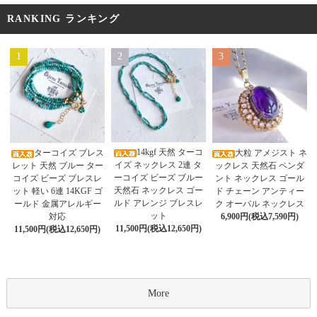
RANKING ランキング
1
2
3
14kgf 天然 ターコ
ターコイズ ブレス
大粒 アメジスト ネ
イズ ネックレス 2連 タ
レット 天然 ブルー ター
ックレス 天然石 ペンダ
ーコイズ ビーズ ブルー
コイズ ビーズ ブレスレ
ント ネックレス ゴール
天然石 ネックレス ゴー
ット 軽い 6連 14KGF ゴ
ド チェーン アンティー
ルド アレンジ ブレスレ
ールド 金属アレルギー
ク オーバル ネックレス
ット
対応
6,900円(税込7,590円)
11,500円(税込12,650円)
11,500円(税込12,650円)
More