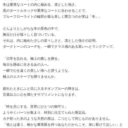
冬は重厚なコートの内に秘める、凛とした強さ。
黒のタートルネックや重厚なコートに合わせることで、
ブルーフローライトの輪郭が最も美しく際立つのが実は「冬」。
どんよりとしがちな冬の景色の中で、
胸元だけが瑞々しく息づいている。
それは、内に秘めた少しの若々しさと、凛とした強さの証明。
ダークトーンのコーデを、一瞬でクラス感のある装いへとランクアップ。
「日常を忘れる、極上の癒しを贈る」
毎日を懸命に生きるあの人へ。
一瞬で心を遠くの美しい海へと誘うような、
極上のエスケープを贈りませんか。
疲れたときにふと目に入るネオンブルーの輝きは、
言葉以上に心を満たすサプリメントになります。
「時を共にする、世界にひとつの御守り」
ようやくパーツが集まり、特別に仕立てられた限定品。
カチ割った氷のような天然の形は、二つとして同じものがありません。
「他とは違う、確かな審美眼を持つあなただからこそ、身に着けてほしい」と