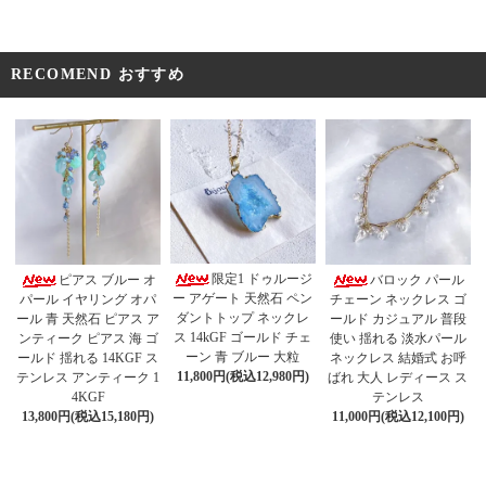
RECOMEND おすすめ
限定1 ドゥルージ
ピアス ブルー オ
バロック パール
ー アゲート 天然石 ペン
パール イヤリング オパ
チェーン ネックレス ゴ
ダントトップ ネックレ
ール 青 天然石 ピアス ア
ールド カジュアル 普段
ス 14kGF ゴールド チェ
ンティーク ピアス 海 ゴ
使い 揺れる 淡水パール
ーン 青 ブルー 大粒
ールド 揺れる 14KGF ス
ネックレス 結婚式 お呼
11,800円(税込12,980円)
テンレス アンティーク 1
ばれ 大人 レディース ス
4KGF
テンレス
13,800円(税込15,180円)
11,000円(税込12,100円)