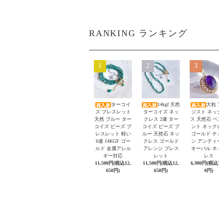
RANKING ランキング
1
2
3
ターコイ
14kgf 天然
大粒 
ズ ブレスレット
ターコイズ ネッ
ジスト ネッ
天然 ブルー ター
クレス 2連 ター
ス 天然石 
コイズ ビーズ ブ
コイズ ビーズ ブ
ント ネック
レスレット 軽い
ルー 天然石 ネッ
ゴールド チ
6連 14KGF ゴー
クレス ゴールド
ン アンティ
ルド 金属アレル
アレンジ ブレス
オーバル ネ
ギー対応
レット
レス
11,500円(税込12,
11,500円(税込12,
6,900円(税込7
650円)
650円)
0円)