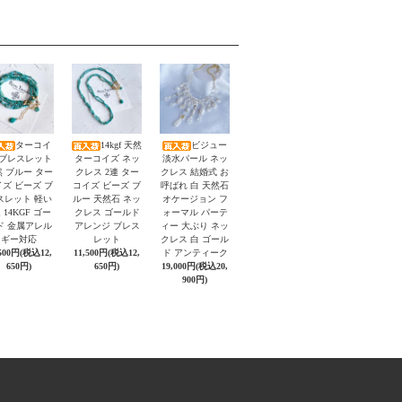
ターコイ
14kgf 天然
ビジュー
 ブレスレット
ターコイズ ネッ
淡水パール ネッ
 ブルー ター
クレス 2連 ター
クレス 結婚式 お
ズ ビーズ ブ
コイズ ビーズ ブ
呼ばれ 白 天然石
スレット 軽い
ルー 天然石 ネッ
オケージョン フ
 14KGF ゴー
クレス ゴールド
ォーマル パーテ
ド 金属アレル
アレンジ ブレス
ィー 大ぶり ネッ
ギー対応
レット
クレス 白 ゴール
,500円(税込12,
11,500円(税込12,
ド アンティーク
650円)
650円)
19,000円(税込20,
900円)