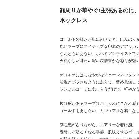
顔周りが華やぐ!主張あるのに
ネックレス
ゴールドの輝きが肌にのせると、ほんのり
丸いフープにネイティブな印象のアフリカ
なんともいえない、ボヘミアンテイストで
天然らしい味わい深い表情豊かな彩りが魅
デコルテにはしなやかなチェーンネックレ
着脱ぎがラクなようにあえて、留め具無し
シンプルコーデにあしらうだけで、軽やか
抜け感があるフープはおしゃれにこなれ感
ゴールドをあしらい、カジュアルな着こな
存在感がありながら、エアリーな着け感。
陽射しが明るくなる季節、肌映えするゴー