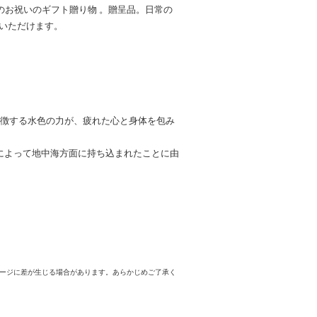
などのお祝いのギフト贈り物 。贈呈品。日常の
いただけます。
象徴する水色の力が、疲れた心と身体を包み
によって地中海方面に持ち込まれたことに由
メージに差が生じる場合があります。あらかじめご了承く