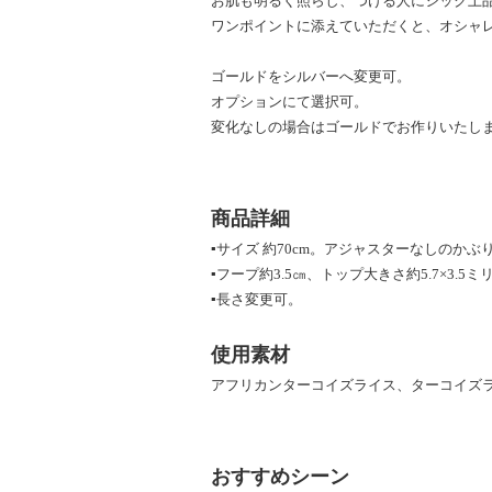
お肌も明るく照らし、つける人にシック上
ワンポイントに添えていただくと、オシャ
ゴールドをシルバーへ変更可。
オプションにて選択可。
変化なしの場合はゴールドでお作りいたし
商品詳細
▪サイズ 約70cm。アジャスターなしのかぶ
▪フープ約3.5㎝、トップ大きさ約5.7×3.5ミ
▪長さ変更可。
使用素材
アフリカンターコイズライス、ターコイズ
おすすめシーン