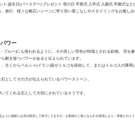
ト 誕生日(バースデー) プレゼント 母の日 卒業式 入学式 入園式 卒園式
合、旅行、様々な幅広いシーンに寄り添い着こなしやスタイリングをお愉しみ
 パワー
イズ・ブルー)にも使われるように、その美しい空色が特徴とされる鉱物。 空を
から解き放つパワーがあると伝えられています。
、古くからペルシャ(イラン)産がトルコを経由して、またはトルコ人の隊商
な石としてその力が伝えられているパワーストーン。
導いてくれる石として大切にされているそうです。
けるように撮影には充分留意して努力してますが、お客様のご覧になられる環境により、実物とのイ