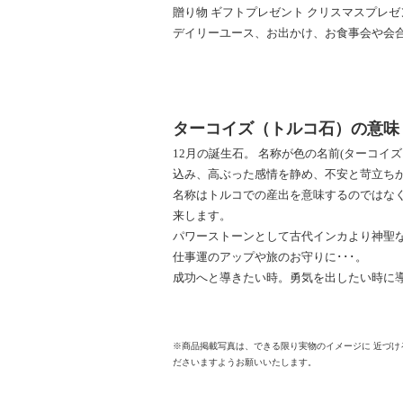
贈り物 ギフトプレゼント クリスマスプレゼン
デイリーユース、お出かけ、お食事会や会
ターコイズ（トルコ石）の意味
12月の誕生石。 名称が色の名前(ターコ
込み、高ぶった感情を静め、不安と苛立ち
名称はトルコでの産出を意味するのではなく
来します。
パワーストーンとして古代インカより神聖
仕事運のアップや旅のお守りに･･･。
成功へと導きたい時。勇気を出したい時に
※商品掲載写真は、できる限り実物のイメージに 近づ
ださいますようお願いいたします。