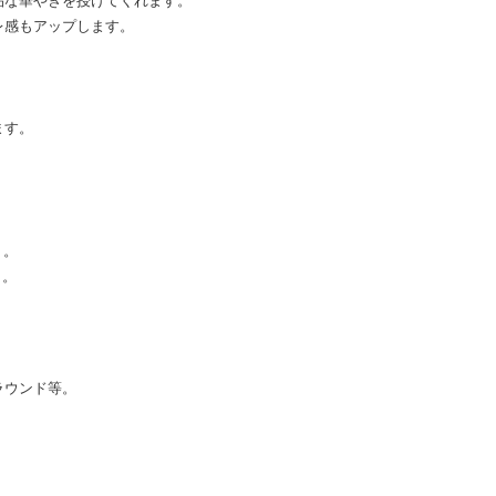
品な華やぎを授けてくれます。
レ感もアップします。
ます。
り。
リ。
ラウンド等。