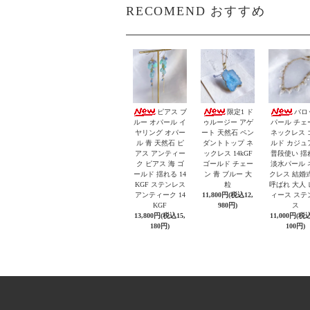
RECOMEND おすすめ
ピアス ブ
限定1 ド
バロ
ルー オパール イ
ゥルージー アゲ
パール チェ
ヤリング オパー
ート 天然石 ペン
ネックレス 
ル 青 天然石 ピ
ダントトップ ネ
ルド カジュ
アス アンティー
ックレス 14kGF
普段使い 揺
ク ピアス 海 ゴ
ゴールド チェー
淡水パール 
ールド 揺れる 14
ン 青 ブルー 大
クレス 結婚
KGF ステンレス
粒
呼ばれ 大人
アンティーク 14
11,800円(税込12,
ィース ステ
KGF
980円)
ス
13,800円(税込15,
11,000円(税込
180円)
100円)