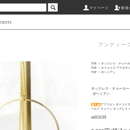
マイページ
新規
NTENTS
アンティー
TOP
>
ネックレス・チョーカ
TOP
>
ターコイズ アクセサ
TOP
>
ボヘミアン
ネックレス・チョーカー
ボヘミアン
アフリカン ターコイズ
ールド チェーン ネックレス 
nt01039