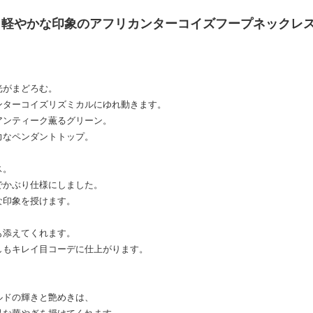
、軽やかな印象のアフリカンターコイズフープネックレス
光がまどろむ。
ンターコイズリズミカルにゆれ動きます。
アンティーク薫るグリーン。
力なペンダントトップ。
ス。
でかぶり仕様にしました。
な印象を授けます。
も添えてくれます。
しもキレイ目コーデに仕上がります。
ルドの輝きと艶めきは、