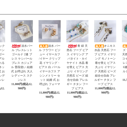
ック
淡水パー
淡水 パー
青 緑 天
オニキス
ーン
ル ブレスレット
ル フラワー ビジ
然石 フープ ピア
水晶 天然石 フー
ズ
ゴー
ゴールド 2連 ブ
ュー イヤーカフ
ス イヤリング ア
プ ピアス イヤリ
天然
アル
レス ケシパール
/イヤー クリップ
パタイト・カイ
ング モノトーン
コイ
れる
ブレス カジュア
花 イヤリング・
ヤナイト 水晶 着
着せ替え ピアス
レ
ネッ
ル 普段使い 結婚
ピアス 白 パール
せ替え ピアス 大
大ぶり イヤリン
6連
式 お
式 お呼ばれ 大人
イヤーカフス ア
ぶり イヤリング
グ 天然石 ビーズ
ル
 レデ
レディース ステ
シンメトリー セ
天然石 ビーズ 組
組合せ自由 アレ
ンレ
ンレス
ット 結婚 式 お
合せ自由 アレル
ルギー チタン フ
11
11,800円(税込12,
呼ばれ フォーマ
ギー チタン フー
ープ ピアス
12,
980円)
ル
プ ピアス
11,800円(税込12,
11,800円(税込12,
11,800円(税込12,
980円)
980円)
980円)