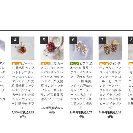
4
5
6
7
8
アメ
ガーネッ
大粒 ガー
ピアス 淡
ヴィンテ
クレ
ト 天然石 ペンダ
ネット リング オ
水パール 葡萄 ピ
ージ ボタン ピア
ト
ペンダ
ントトップ チェ
ーバル リング レ
アス・イヤリン
ス・イヤリング
青
レス
ーン ネックレス
ディース 指輪 ア
グ 揺れる 大粒
アンティーク ゴ
ス
ェー
アンティーク 大
ンティーク 天然
パール 白 果実
ールド ビーズ ア
ゴ
ーク
粒 天然石 ネック
石 リング ヘソナ
ブドウ お呼ばれ
ンティーク ヴィ
ロ
ック
レス ヘソナイト
イトガーネット
セレモニーフォ
クトリアン調 ボ
ピ
ガーネット カボ
リング 宝石質 天
ーマル 大ぶりイ
タン イヤリング
ング
,59
ション ヴィンテ
然石 フリーサイ
ヤリングピアス
揺れる つぶつぶ
4
ージ 贈り物 ギフ
ズ
ステンレス 母の
ビーズ イヤリン
8,
ト
7,600円(税込8,36
日
グ
7,500円(税込8,25
0円)
8,888円(税込9,77
5,800円(税込6,38
0円)
7円)
0円)