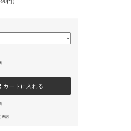
490円)
個
カートに入れる
細
く表記