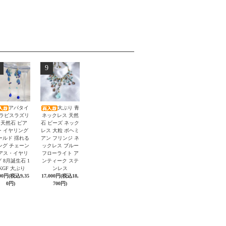
9
アパタイ
大ぶり 青
 ラピスラズリ
ネックレス 天然
 天然石 ピア
石 ビーズ ネック
・イヤリング
レス 大粒 ボヘミ
ールド 揺れる
アン フリンジ ネ
ング チェーン
ックレス ブルー
アス・イヤリ
フローライト ア
 8月誕生石 1
ンティーク ステ
KGF 大ぶり
ンレス
500円(税込9,35
17,000円(税込18,
0円)
700円)