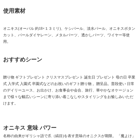
使用素材
オニキス(オーバル 約18×１３ミリ)、ケシパール、淡水パール、オニキスボタン
カット、パールダイヤレーン、メタルパーツ、透かしパーツ、ワイヤー等使
用。
おすすめシーン
贈り物 ギフトプレゼント クリスマスプレゼント 誕生日 プレゼント 母の日 卒業
式 入学式 入園式 卒園式などのお祝いのギフト贈り物 。贈呈品。普段使い 日常
のデイリーユース、お出かけ、お食事会や会合、旅行、華やかなオケージョン
まで様々な幅広いシーンに寄り添い着こなしやスタイリングをお愉しみいただ
けます。
オニキス 意味 パワー
名称の由来がギリシャ語で爪（縞目)を表す意味のオニクスが期限。 「魔よけ」