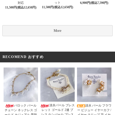
ット
対応
6,900円(税込7,590円)
11,500円(税込12,650円)
11,500円(税込12,650円)
More
RECOMEND おすすめ
淡水パール ブレス
バロック パール
淡水 パール フラワ
レット ゴールド 2連 ブ
チェーン ネックレス ゴ
ー ビジュー イヤーカフ /
レス ケシパール ブレス
ールド カジュアル 普段
イヤー クリップ 花 イヤ