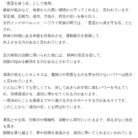
「悪霊を祓う石」として使用。
嫉妬や妬みなど、他者からの悪い感情から守ってくれると、言われています。
安定感。忍耐力。成功。力強さ。邪念や災いを振り払う。
古代インドやペルシャ、ヘブライ民族の間では、「悪霊から身を守る石」だと
され、
肉体の内側にある本能を目覚めさせ、運動能力を刺激して、
向上させる力があると言われています。
足の病気の治療に用いられた他には、 精神の安定を促して、
頭髪の悩みを解消する力があるとされています。
漆黒の色をしたオニキスは、魔除けや邪悪なものを寄せ付けないパワーは絶大
と言われています。
どんなに辛くても苦しくても、決してあきらめず前に進むパワーを与えてく
れ、目標達成させ、成功に導かせてくれる力があります。
一度決めたことを最後までやり遂げる力をサポートする力があるそうです。
このことから「成功の石」とも呼ばれています。
勇気とやる気、行動力や積極性、決断から実行にいたるまで、揺るぎない信念
を貫き、
困難を乗り越えて、夢や目標を達成させ、成功に導いてくれるといわれていま