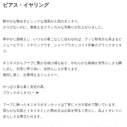
ピアス・イヤリング
艶やかな艶めきとシックな漆黒が人気のオニキス。
さりげないのに、着映えるクラシカルな耳飾りが仕上がりました。
華やかに肌映えし、いつもの着こなしに合わせれば、グッと秋気分も高まるビ
ジューピアス・イヤリングです。シャープでカッコイイ印象のブラックオニキ
ス。
オニキスからフープに繋がる抜け感もあり、やわらかな曲線が女性らしさも醸
し出し、日常に寄り添い、女性らしさが香ります。
着回し易く、出番増えるジュエリー。
やっぱり落ち着く安定の黒。
ブラックオニキス( ᵔᵒᵔ )♥
フープに飾ったオニキスボタンカットは丁寧にメガネ留めで繋いでいます。
滑らかな石肌とイキイキとした艶めきはお肌を明るく照らし、品よくキレイに
女らしさを際立たせます。