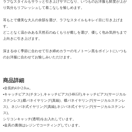
ラフなスタイルもサラッと引き上げサマになり、いつものお洋服も鮮度が上が
り気分もリフレッシュして着こなしを愉しめます。
耳もとで優美な大人の余韻を運び、ラフなスタイルもキレイ目に引き上げま
す。
どことなく温かみある天然石のぬくもりが癒しを運び、優しく包み気持ちまで
上向きに引き上げます。
深まるゆく季節に合わせて引き締めカラーのモノトーン黒をポイントにいつも
のお洋服に合わせてお愉しみいただけます。
商品詳細
▪全長約4.0×2.0㎝。
▪キャッチピアス(チタン) ,キャッチピアス(14KGF),キャッチピアス(サージカル
ステンレス),蝶バネイヤリング(真鍮)、蝶バネイヤリング(サージカルステンレ
ス)、ネジバネ式イヤリング(真鍮),ネジバネ式イヤリング(サージカルステンレ
ス)。
シリコンキャッチ(透明)をお入れしています。
▪金具の裏側はレジンでコーティングしています。