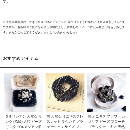
す。
※商品掲載写真は、できる限り実物のイメージに 近づけるように撮影には充分留意して努力し
てますが、お客様のご覧になられる環境により、実物とのイメージに差が生じる場合がありま
す。あらかじめご了承くださいますようお願いいたします。
おすすめアイテム
ダルメシアン 天然石 リ
黒 天然石 オニキスブレ
黒 オニキス フラワー カ
ング (指輪) 大粒 ビーズ
スレット ラウンド グラ
メリア ビーズ ブローチ
リング ダルメシアン柄
デーションサイズ ブレ
ブラック オニキス 天然