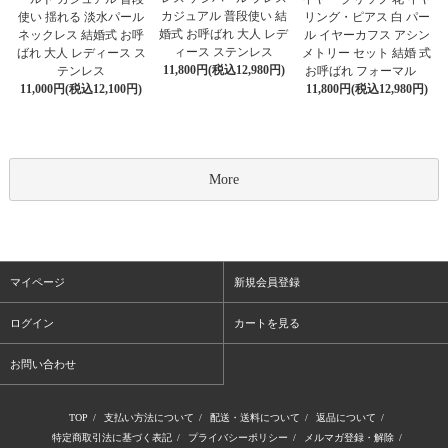
カジュアル 普段使い 結
使い 揺れる 淡水パール
リング・ピアス 白 パー
婚式 お呼ばれ 大人 レデ
ネックレス 結婚式 お呼
ル イヤーカフス アシン
ィース ステンレス
ばれ 大人 レディース ス
メトリー セット 結婚 式
11,800円(税込12,980円)
テンレス
お呼ばれ フォーマル
11,000円(税込12,100円)
11,800円(税込12,980円)
More
マイページ
新規会員登録
ログイン
カートを見る
お問い合わせ
TOP
/
支払い方法について
/
配送・送料について
/
返品について
/
特定商取引法に基づく表記
/
プライバシーポリシー
/
メルマガ登録・解除
/