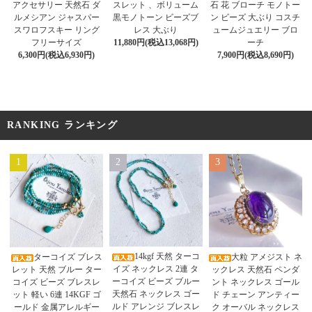
アクセサリー 天然石 ダ
スレット 、ボリューム
石 花 ブローチ モノトー
ルメシアン ジャスパー
黒モノトーン ビーズブ
ン ビーズ 大ぶり コスチ
スワロフスキー リング
レス 大ぶり
ュームジュエリー ブロ
フリーサイズ
11,880円(税込13,068円)
ーチ
6,300円(税込6,930円)
7,900円(税込8,690円)
RANKING ランキング
1
2
3
14kgf 天然 ターコ
ターコイズ ブレス
大粒 アメジスト ネ
イズ ネックレス 2連 タ
レット 天然 ブルー ター
ックレス 天然石 ペンダ
ーコイズ ビーズ ブルー
コイズ ビーズ ブレスレ
ント ネックレス ゴール
天然石 ネックレス ゴー
ット 軽い 6連 14KGF ゴ
ド チェーン アンティー
ルド アレンジ ブレスレ
ールド 金属アレルギー
ク オーバル ネックレス