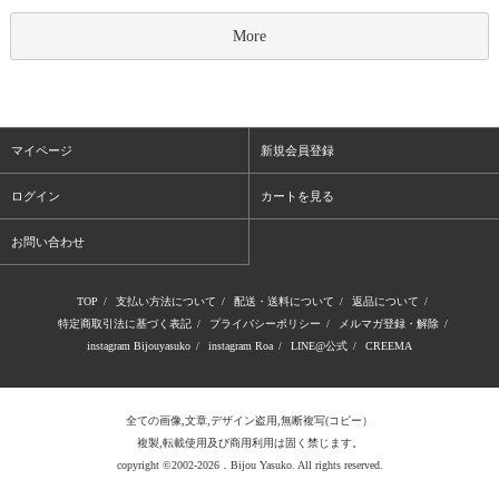
More
マイページ
新規会員登録
ログイン
カートを見る
お問い合わせ
TOP
/
支払い方法について
/
配送・送料について
/
返品について
/
特定商取引法に基づく表記
/
プライバシーポリシー
/
メルマガ登録・解除
/
instagram Bijouyasuko
/
instagram Roa
/
LINE@公式
/
CREEMA
全ての画像,文章,デザイン盗用,無断複写(コピー）
複製,転載使用及び商用利用は固く禁じます。
copyright ©2002-2026．Bijou Yasuko. All rights reserved.