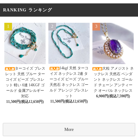
RANKING ランキング
1
2
3
14kgf 天然 ターコ
ターコイズ ブレス
大粒 アメジスト ネ
イズ ネックレス 2連 タ
レット 天然 ブルー ター
ックレス 天然石 ペンダ
ーコイズ ビーズ ブルー
コイズ ビーズ ブレスレ
ント ネックレス ゴール
天然石 ネックレス ゴー
ット 軽い 6連 14KGF ゴ
ド チェーン アンティー
ルド アレンジ ブレスレ
ールド 金属アレルギー
ク オーバル ネックレス
ット
対応
6,900円(税込7,590円)
11,500円(税込12,650円)
11,500円(税込12,650円)
More