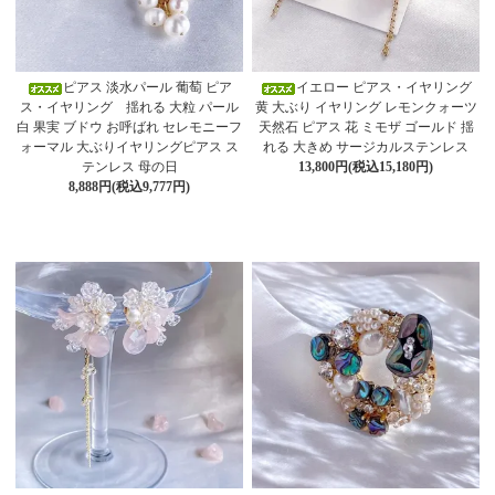
ピアス 淡水パール 葡萄 ピア
イエロー ピアス・イヤリング
ス・イヤリング 揺れる 大粒 パール
黄 大ぶり イヤリング レモンクォーツ
白 果実 ブドウ お呼ばれ セレモニーフ
天然石 ピアス 花 ミモザ ゴールド 揺
ォーマル 大ぶりイヤリングピアス ス
れる 大きめ サージカルステンレス
テンレス 母の日
13,800円(税込15,180円)
8,888円(税込9,777円)