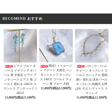
RECOMEND おすすめ
限定1 ドゥルージ
ピアス ブルー オ
バロック パール
ー アゲート 天然石 ペン
パール イヤリング オパ
チェーン ネックレス ゴ
ダントトップ ネックレ
ール 青 天然石 ピアス ア
ールド カジュアル 普段
ス 14kGF ゴールド チェ
ンティーク ピアス 海 ゴ
使い 揺れる 淡水パール
ーン 青 ブルー 大粒
ールド 揺れる 14KGF ス
ネックレス 結婚式 お呼
11,800円(税込12,980円)
テンレス アンティーク 1
ばれ 大人 レディース ス
4KGF
テンレス
13,800円(税込15,180円)
11,000円(税込12,100円)