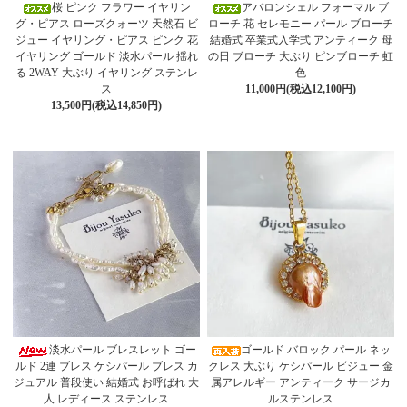
桜 ピンク フラワー イヤリン
アバロンシェル フォーマル ブ
グ・ピアス ローズクォーツ 天然石 ビ
ローチ 花 セレモニー パール ブローチ
ジュー イヤリング・ピアス ピンク 花
結婚式 卒業式入学式 アンティーク 母
イヤリング ゴールド 淡水パール 揺れ
の日 ブローチ 大ぶり ピンブローチ 虹
る 2WAY 大ぶり イヤリング ステンレ
色
ス
11,000円(税込12,100円)
13,500円(税込14,850円)
淡水パール ブレスレット ゴー
ゴールド バロック パール ネッ
ルド 2連 ブレス ケシパール ブレス カ
クレス 大ぶり ケシパール ビジュー 金
ジュアル 普段使い 結婚式 お呼ばれ 大
属アレルギー アンティーク サージカ
人 レディース ステンレス
ルステンレス