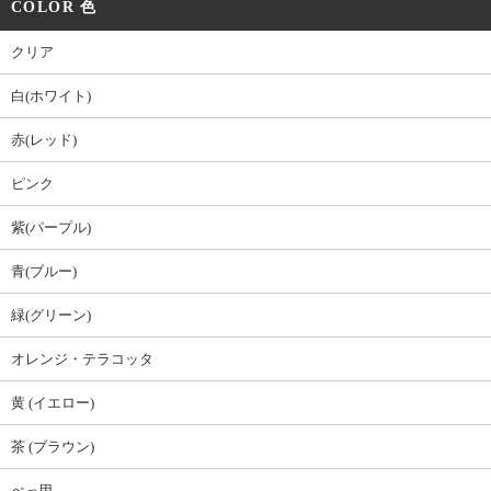
COLOR 色
クリア
白(ホワイト)
赤(レッド)
ピンク
紫(パープル)
青(ブルー)
緑(グリーン)
オレンジ・テラコッタ
黄 (イエロー)
茶 (ブラウン)
べっ甲