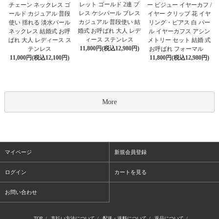
レット ゴールド 2連 ブ
チェーン ネックレス ゴ
ー ビジュー イヤーカフ /
レス ケシパール ブレス
ールド カジュアル 普段
イヤー クリップ 花 イヤ
カジュアル 普段使い 結
使い 揺れる 淡水パール
リング・ピアス 白 パー
婚式 お呼ばれ 大人 レデ
ネックレス 結婚式 お呼
ル イヤーカフス アシン
ィース ステンレス
ばれ 大人 レディース ス
メトリー セット 結婚 式
11,800円(税込12,980円)
テンレス
お呼ばれ フォーマル
11,000円(税込12,100円)
11,800円(税込12,980円)
More
マイページ
新規会員登録
ログイン
カートを見る
お問い合わせ
TOP
/
支払い方法について
/
配送・送料について
/
返品について
/