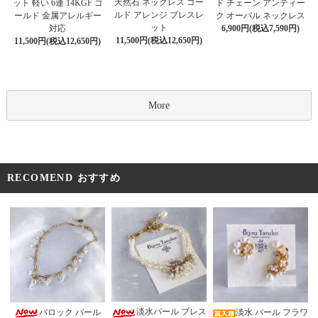
天然石 ネックレス ゴー
ット 軽い 6連 14KGF ゴ
ド チェーン アンティー
ルド アレンジ ブレスレ
ールド 金属アレルギー
ク オーバル ネックレス
ット
対応
6,900円(税込7,590円)
11,500円(税込12,650円)
11,500円(税込12,650円)
More
RECOMEND おすすめ
淡水パール ブレス
バロック パール
淡水 パール フラワ