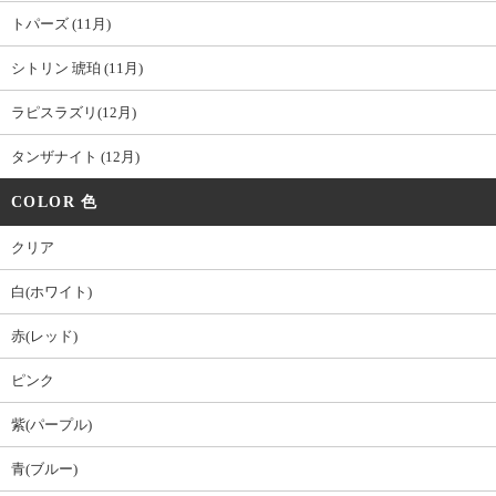
トパーズ (11月)
シトリン 琥珀 (11月)
ラピスラズリ(12月)
タンザナイト (12月)
COLOR 色
クリア
白(ホワイト)
赤(レッド)
ピンク
紫(パープル)
青(ブルー)