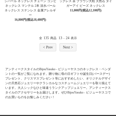
シパール ネックレス チェーン コンビ
ックレス 茶 ブラウン大粒 天然石 タイ
ネックレス マンテル 2本 淡水パール
ガーアイ ビーズ ネックレス
ネックレス ステンレス 金属アレルギ
11,000円(税込12,100円)
ー
16,800円(税込18,480円)
135
13
24
全
商品
-
表示
< Prev
Next >
アンティークスタイルのBijouYasuko - ビジューヤスコのネックレス・ペンダ
ントの一覧がご覧になれます。贈り物に母の日ギフトや誕生日(バースデー)
プレゼント、クリスマスプレゼント等におすすめしたい、オリジナルデザイ
ンの天然石ジュエリーやクラシカルなコスチュームジュエリーを取り揃えて
います。大人シックなひと味違うランクアップジュエリー。アンティークス
タイルのアクセサリーをお届けします。ぜひBijouYasuko - ビジューヤスコで
のお買いものをお愉しみください！