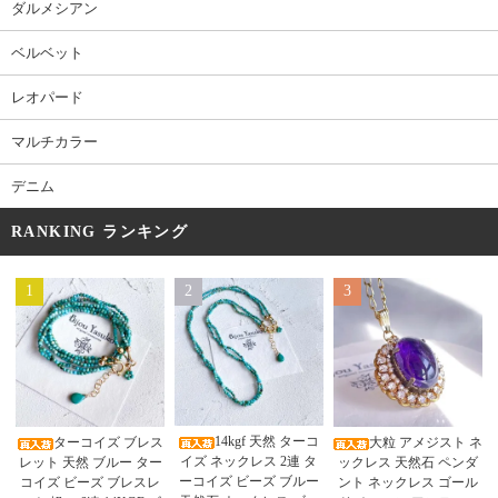
ダルメシアン
ベルベット
レオパード
マルチカラー
デニム
RANKING ランキング
1
2
3
14kgf 天然 ターコ
ターコイズ ブレス
大粒 アメジスト ネ
イズ ネックレス 2連 タ
レット 天然 ブルー ター
ックレス 天然石 ペンダ
ーコイズ ビーズ ブルー
コイズ ビーズ ブレスレ
ント ネックレス ゴール