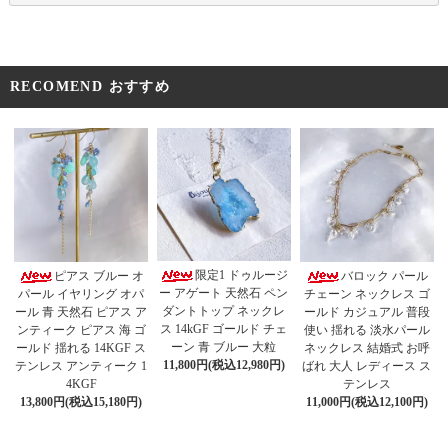
RECOMEND おすすめ
限定1 ドゥルージ
ピアス ブルー オ
バロック パール
ー アゲート 天然石 ペン
パール イヤリング オパ
チェーン ネックレス ゴ
ダントトップ ネックレ
ール 青 天然石 ピアス ア
ールド カジュアル 普段
ス 14kGF ゴールド チェ
ンティーク ピアス 海 ゴ
使い 揺れる 淡水パール
ーン 青 ブルー 大粒
ールド 揺れる 14KGF ス
ネックレス 結婚式 お呼
11,800円(税込12,980円)
テンレス アンティーク 1
ばれ 大人 レディース ス
4KGF
テンレス
13,800円(税込15,180円)
11,000円(税込12,100円)