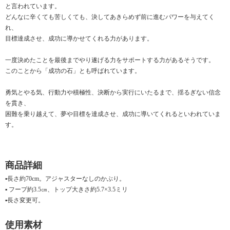
と言われています。
どんなに辛くても苦しくても、決してあきらめず前に進むパワーを与えてく
れ、
目標達成させ、成功に導かせてくれる力があります。
一度決めたことを最後までやり遂げる力をサポートする力があるそうです。
このことから「成功の石」とも呼ばれています。
勇気とやる気、行動力や積極性、決断から実行にいたるまで、揺るぎない信念
を貫き、
困難を乗り越えて、夢や目標を達成させ、成功に導いてくれるといわれていま
す。
商品詳細
▪長さ約70cm。アジャスターなしのかぶり。
▪ フープ約3.5㎝、トップ大きさ約5.7×3.5ミリ
▪長さ変更可。
使用素材