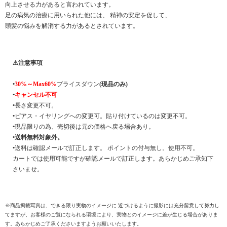
向上させる力があると言われています。
足の病気の治療に用いられた他には、 精神の安定を促して、
頭髪の悩みを解消する力があるとされています。
⚠注意事項
•
30%～Max60%
プライスダウン
(現品のみ)
•
キャンセル不可
•
長さ変更不可。
•
ピアス・イヤリングへの変更可。貼り付けているのは変更不可。
•
現品限りの為、売切後は元の価格へ戻る場合あり。
•
送料無料対象外。
•
送料は確認メールで訂正します。 ポイントの付与無し。使用不可。
カートでは使用可能ですが確認メールで訂正します。あらかじめご承知下
さいませ。
※商品掲載写真は、できる限り実物のイメージに 近づけるように撮影には充分留意して努力し
てますが、お客様のご覧になられる環境により、実物とのイメージに差が生じる場合がありま
す。あらかじめご了承くださいますようお願いいたします。