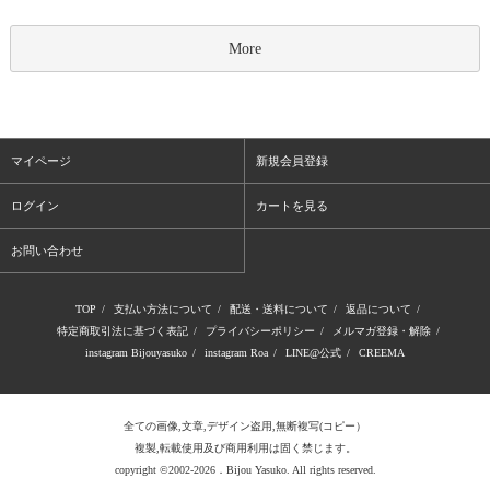
More
マイページ
新規会員登録
ログイン
カートを見る
お問い合わせ
TOP
/
支払い方法について
/
配送・送料について
/
返品について
/
特定商取引法に基づく表記
/
プライバシーポリシー
/
メルマガ登録・解除
/
instagram Bijouyasuko
/
instagram Roa
/
LINE@公式
/
CREEMA
全ての画像,文章,デザイン盗用,無断複写(コピー）
複製,転載使用及び商用利用は固く禁じます。
copyright ©2002-2026．Bijou Yasuko. All rights reserved.