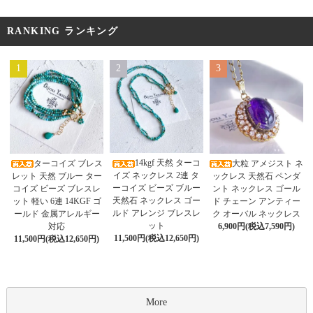
RANKING ランキング
1
2
3
14kgf 天然 ターコ
ターコイズ ブレス
大粒 アメジスト ネ
イズ ネックレス 2連 タ
レット 天然 ブルー ター
ックレス 天然石 ペンダ
ーコイズ ビーズ ブルー
コイズ ビーズ ブレスレ
ント ネックレス ゴール
天然石 ネックレス ゴー
ット 軽い 6連 14KGF ゴ
ド チェーン アンティー
ルド アレンジ ブレスレ
ールド 金属アレルギー
ク オーバル ネックレス
ット
対応
6,900円(税込7,590円)
11,500円(税込12,650円)
11,500円(税込12,650円)
More