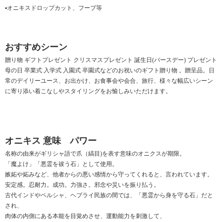
▪オニキスドロップカット、フープ等
おすすめシーン
贈り物 ギフトプレゼント クリスマスプレゼント 誕生日(バースデー) プレゼント
母の日 卒業式 入学式 入園式 卒園式などのお祝いのギフト贈り物 。贈呈品。日
常のデイリーユース、お出かけ、お食事会や会合、旅行、様々な幅広いシーン
に寄り添い着こなしやスタイリングをお愉しみいただけます。
オニキス 意味 パワー
名称の由来がギリシャ語で爪（縞目)を表す意味のオニクスが期限。
「魔よけ」「悪霊を祓う石」として使用。
嫉妬や妬みなど、他者からの悪い感情から守ってくれると、言われています。
安定感。忍耐力。成功。力強さ。邪念や災いを振り払う。
古代インドやペルシャ、ヘブライ民族の間では、「悪霊から身を守る石」だと
され、
肉体の内側にある本能を目覚めさせ、運動能力を刺激して、