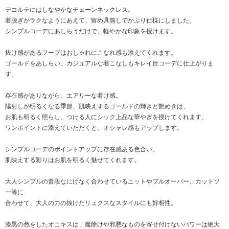
デコルテにはしなやかなチェーンネックレス。
着脱ぎがラクなようにあえて、留め具無しでかぶり仕様にしました。
シンプルコーデにあしらうだけで、軽やかな印象を授けます。
抜け感があるフープはおしゃれにこなれ感も添えてくれます。
ゴールドをあしらい、カジュアルな着こなしもキレイ目コーデに仕上がりま
す。
存在感がありながら、エアリーな着け感。
陽射しが明るくなる季節、肌映えするゴールドの輝きと艶めきは、
お肌も明るく照らし、つける人にシック上品な華やぎを授けてくれます。
ワンポイントに添えていただくと、オシャレ感もアップします。
シンプルコーデのポイントアップに存在感ある色合い。
肌映えする彩りはお肌を明るく魅せてくれます。
大人シンプルの普段なにげなく合わせているニットやプルオーバー、カットソ
ー等に
合わせて、大人の力の抜けたリュクスなスタイルにも好相性。
漆黒の色をしたオニキスは、魔除けや邪悪なものを寄せ付けないパワーは絶大